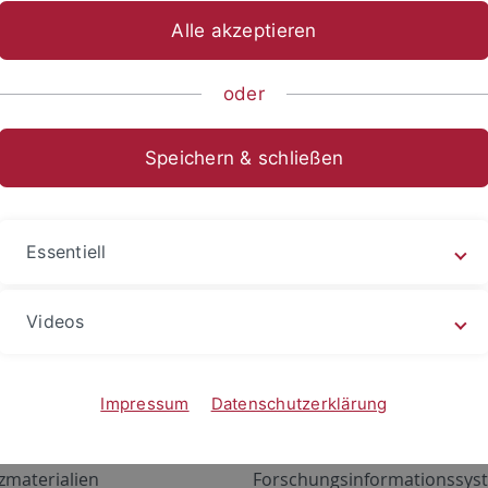
Alle akzeptieren
oder
Speichern & schließen
Essentiell
Videos
Angebote
Portale
zustand Netzwerk
ALMA
Impressum
Datenschutzerklärung
gen
Exchange Mail (OWA)
zmaterialien
Forschungsinformationssyst