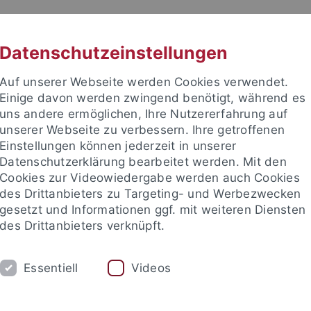
RACHE
UNI A-Z
KONTAKT
SUC
Datenschutzeinstellungen
Auf unserer Webseite werden Cookies verwendet.
Einige davon werden zwingend benötigt, während es
uns andere ermöglichen, Ihre Nutzererfahrung auf
unserer Webseite zu verbessern. Ihre getroffenen
TUDIUM
Einstellungen können jederzeit in unserer
FORSCHUNG
EINRICHTUNGE
Datenschutzerklärung bearbeitet werden. Mit den
Cookies zur Videowiedergabe werden auch Cookies
des Drittanbieters zu Targeting- und Werbezwecken
gesetzt und Informationen ggf. mit weiteren Diensten
des Drittanbieters verknüpft.
Essentiell
Videos
t an um sich anzumelden: