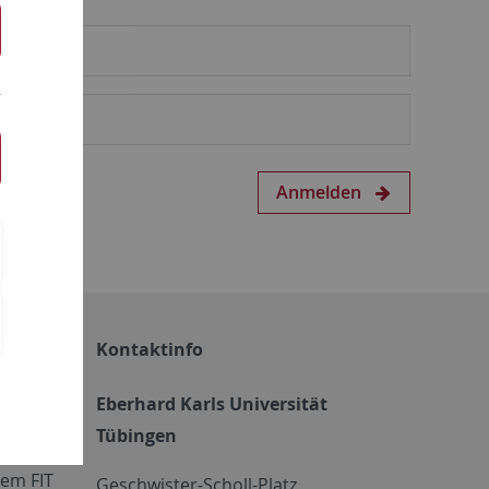
Anmelden
Kontaktinfo
Eberhard Karls Universität
Tübingen
em FIT
Geschwister-Scholl-Platz