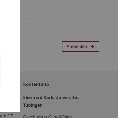
Anmelden
Kontaktinfo
Eberhard Karls Universität
Tübingen
em FIT
Geschwister-Scholl-Platz