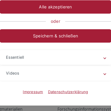
Alle akzeptieren
oder
Speichern & schließen
Essentiell
Videos
Angebote
Portale
zustand Netzwerk
ALMA
Impressum
Datenschutzerklärung
gen
Exchange Mail (OWA)
zmaterialien
Forschungsinformationssyst