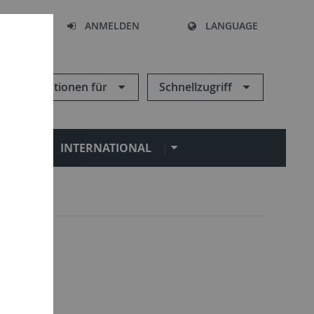
HEN
ANMELDEN
LANGUAGE
Informationen für
Schnellzugriff
N
INTERNATIONAL