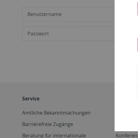
Service
Weitere 
Amtliche Bekanntmachungen
Betriebs
Barrierefreie Zugänge
CD-Vorla
Beratung für internationale
Konferen