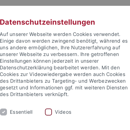
RACHE
UNI A-Z
KONTAKT
SUC
Datenschutzeinstellungen
Auf unserer Webseite werden Cookies verwendet.
Einige davon werden zwingend benötigt, während es
uns andere ermöglichen, Ihre Nutzererfahrung auf
unserer Webseite zu verbessern. Ihre getroffenen
TUDIUM
Einstellungen können jederzeit in unserer
FORSCHUNG
EINRICHTUNGE
Datenschutzerklärung bearbeitet werden. Mit den
Cookies zur Videowiedergabe werden auch Cookies
des Drittanbieters zu Targeting- und Werbezwecken
gesetzt und Informationen ggf. mit weiteren Diensten
des Drittanbieters verknüpft.
Essentiell
Videos
t an um sich anzumelden: