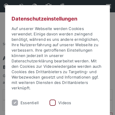
Direkt
Direkt
zum
zur
Inhalt
Fußleiste
Datenschutzeinstellungen
Auf unserer Webseite werden Cookies
verwendet. Einige davon werden zwingend
benötigt, während es uns andere ermöglichen,
Sie sind hier:
Startseite
Ihre Nutzererfahrung auf unserer Webseite zu
verbessern. Ihre getroffenen Einstellungen
können jederzeit in unserer
Anmelden
Datenschutzerklärung bearbeitet werden. Mit
Benutzeranmeldung
den Cookies zur Videowiedergabe werden auch
Cookies des Drittanbieters zu Targeting- und
Geben Sie Ihren Benutzernamen und Ihr Passwort an um sich
Werbezwecken gesetzt und Informationen ggf.
anzumelden:
mit weiteren Diensten des Drittanbieters
verknüpft.
Essentiell
Videos