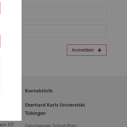
Anmelden
Kontaktinfo
Eberhard Karls Universität
Tübingen
em FIT
Geschwister-Scholl-Platz