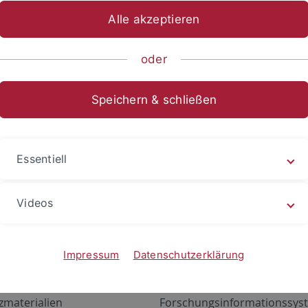
Alle akzeptieren
oder
Speichern & schließen
Essentiell
Videos
Angebote
Portale
zustand Netzwerk
ALMA
Impressum
Datenschutzerklärung
gen
Exchange Mail (OWA)
zmaterialien
Forschungsinformationssyst