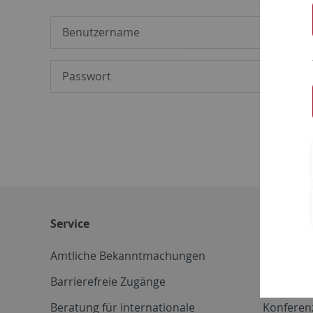
Service
Weitere 
Amtliche Bekanntmachungen
Betriebs
Barrierefreie Zugänge
CD-Vorla
Beratung für internationale
Konferen