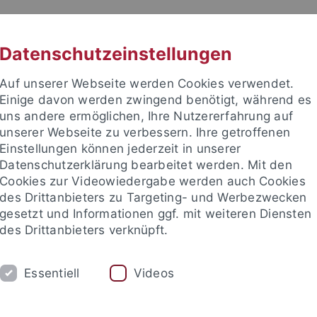
RACHE
UNI A-Z
KONTAKT
SUC
Datenschutzeinstellungen
Auf unserer Webseite werden Cookies verwendet.
Einige davon werden zwingend benötigt, während es
uns andere ermöglichen, Ihre Nutzererfahrung auf
unserer Webseite zu verbessern. Ihre getroffenen
TUDIUM
Einstellungen können jederzeit in unserer
FORSCHUNG
EINRICHTUNGE
Datenschutzerklärung bearbeitet werden. Mit den
Cookies zur Videowiedergabe werden auch Cookies
des Drittanbieters zu Targeting- und Werbezwecken
gesetzt und Informationen ggf. mit weiteren Diensten
des Drittanbieters verknüpft.
Essentiell
Videos
t an um sich anzumelden: