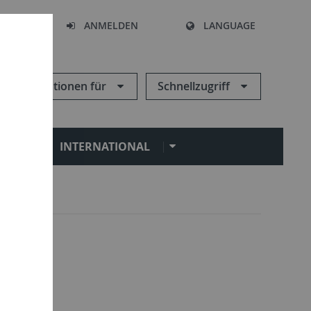
HEN
ANMELDEN
LANGUAGE
Informationen für
Schnellzugriff
N
INTERNATIONAL