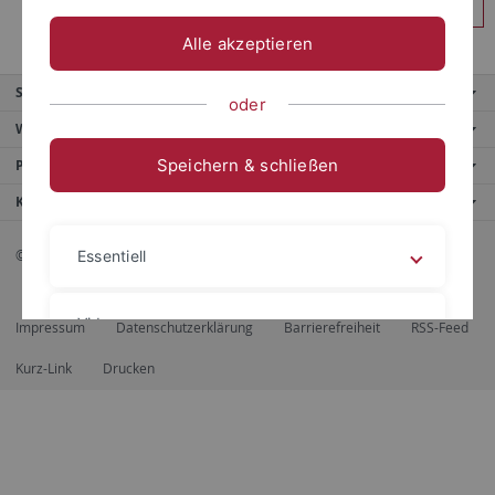
Anmelden
Alle akzeptieren
Service
oder
Weitere Angebote
Speichern & schließen
Portale
Kontaktinfo
© 2026 Eberhard Karls Universität Tübingen, Tübingen
Essentiell
Videos
Impressum
Datenschutzerklärung
Barrierefreiheit
RSS-Feed
Kurz-Link
Drucken
Impressum
Datenschutzerklärung