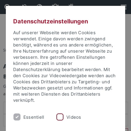
Direkt
Direkt
zum
zur
Inhalt
Fußleiste
Datenschutzeinstellungen
Auf unserer Webseite werden Cookies
verwendet. Einige davon werden zwingend
benötigt, während es uns andere ermöglichen,
Sie sind hier:
Startseite
Ihre Nutzererfahrung auf unserer Webseite zu
verbessern. Ihre getroffenen Einstellungen
können jederzeit in unserer
Anmelden
Datenschutzerklärung bearbeitet werden. Mit
Benutzeranmeldung
den Cookies zur Videowiedergabe werden auch
Cookies des Drittanbieters zu Targeting- und
Geben Sie Ihren Benutzernamen und Ihr Passwort an um sich
Werbezwecken gesetzt und Informationen ggf.
anzumelden:
mit weiteren Diensten des Drittanbieters
verknüpft.
Essentiell
Videos