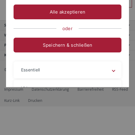
Anmelden
Alle akzeptieren
Service
oder
Weitere Angebote
Speichern & schließen
Portale
Kontaktinfo
© 2026 Eberhard Karls Universität Tübingen, Tübingen
Essentiell
Videos
Impressum
Datenschutzerklärung
Barrierefreiheit
RSS-Feed
Kurz-Link
Drucken
Impressum
Datenschutzerklärung