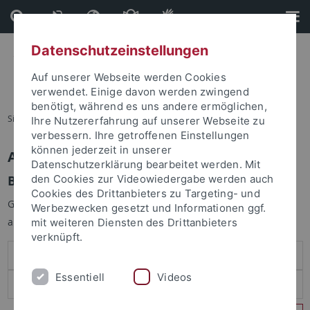
Direkt
Direkt
zum
zur
Inhalt
Fußleiste
Datenschutzeinstellungen
Auf unserer Webseite werden Cookies
verwendet. Einige davon werden zwingend
benötigt, während es uns andere ermöglichen,
Sie sind hier:
Startseite
Ihre Nutzererfahrung auf unserer Webseite zu
verbessern. Ihre getroffenen Einstellungen
können jederzeit in unserer
Anmelden
Datenschutzerklärung bearbeitet werden. Mit
Benutzeranmeldung
den Cookies zur Videowiedergabe werden auch
Cookies des Drittanbieters zu Targeting- und
Geben Sie Ihren Benutzernamen und Ihr Passwort an um sich
Werbezwecken gesetzt und Informationen ggf.
anzumelden:
mit weiteren Diensten des Drittanbieters
verknüpft.
Essentiell
Videos