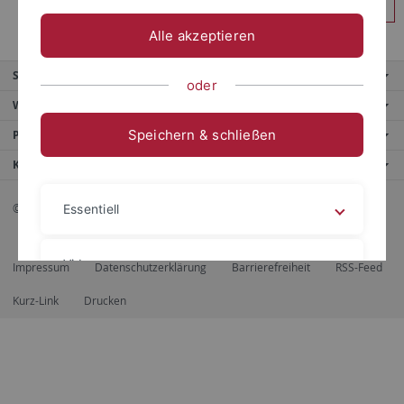
Anmelden
Alle akzeptieren
Service
oder
Weitere Angebote
Speichern & schließen
Portale
Kontaktinfo
© 2026 Eberhard Karls Universität Tübingen, Tübingen
Essentiell
Videos
Impressum
Datenschutzerklärung
Barrierefreiheit
RSS-Feed
Kurz-Link
Drucken
Impressum
Datenschutzerklärung