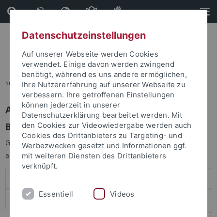
Direkt
Direkt
zum
zur
Inhalt
Fußleiste
Datenschutzeinstellungen
Auf unserer Webseite werden Cookies
verwendet. Einige davon werden zwingend
benötigt, während es uns andere ermöglichen,
Sie sind hier:
Startseite
Ihre Nutzererfahrung auf unserer Webseite zu
verbessern. Ihre getroffenen Einstellungen
können jederzeit in unserer
Anmelden
Datenschutzerklärung bearbeitet werden. Mit
Benutzeranmeldung
den Cookies zur Videowiedergabe werden auch
Cookies des Drittanbieters zu Targeting- und
Geben Sie Ihren Benutzernamen und Ihr Passwort an um sich
Werbezwecken gesetzt und Informationen ggf.
anzumelden:
mit weiteren Diensten des Drittanbieters
verknüpft.
Essentiell
Videos