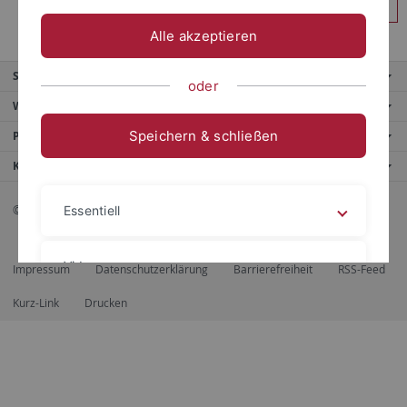
Anmelden
Alle akzeptieren
Service
oder
Weitere Angebote
Speichern & schließen
Portale
Kontaktinfo
© 2026 Eberhard Karls Universität Tübingen, Tübingen
Essentiell
Videos
Impressum
Datenschutzerklärung
Barrierefreiheit
RSS-Feed
Kurz-Link
Drucken
Impressum
Datenschutzerklärung