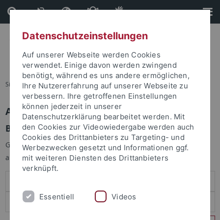
Direkt
Direkt
zum
zur
Inhalt
Fußleiste
Datenschutzeinstellungen
Auf unserer Webseite werden Cookies
verwendet. Einige davon werden zwingend
benötigt, während es uns andere ermöglichen,
Sie sind hier:
Startseite
Ihre Nutzererfahrung auf unserer Webseite zu
verbessern. Ihre getroffenen Einstellungen
können jederzeit in unserer
Anmelden
Datenschutzerklärung bearbeitet werden. Mit
Benutzeranmeldung
den Cookies zur Videowiedergabe werden auch
Cookies des Drittanbieters zu Targeting- und
Geben Sie Ihren Benutzernamen und Ihr Passwort an um sich
Werbezwecken gesetzt und Informationen ggf.
anzumelden:
mit weiteren Diensten des Drittanbieters
verknüpft.
Essentiell
Videos