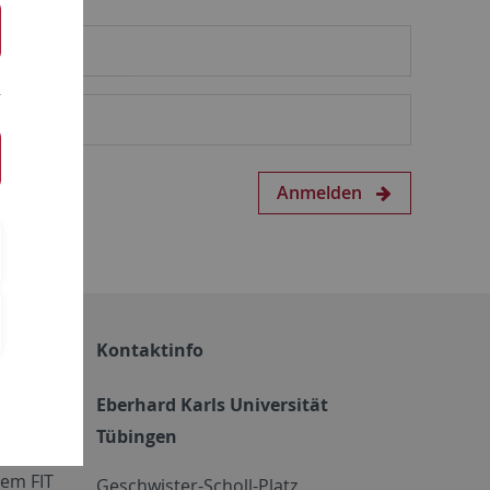
Anmelden
Kontaktinfo
Eberhard Karls Universität
Tübingen
em FIT
Geschwister-Scholl-Platz