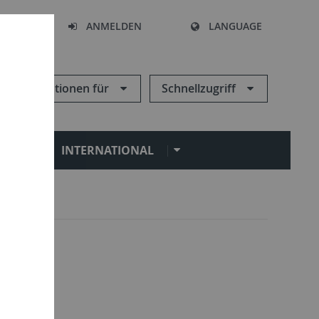
HEN
ANMELDEN
LANGUAGE
Informationen für
Schnellzugriff
N
INTERNATIONAL