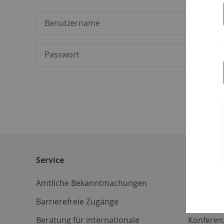
Service
Weitere 
Amtliche Bekanntmachungen
Betriebs
Barrierefreie Zugänge
CD-Vorla
Beratung für internationale
Konferen