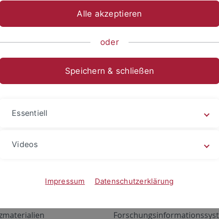
Alle akzeptieren
oder
Speichern & schließen
Essentiell
Videos
Angebote
Portale
zustand Netzwerk
ALMA
Impressum
Datenschutzerklärung
gen
Exchange Mail (OWA)
zmaterialien
Forschungsinformationssyst