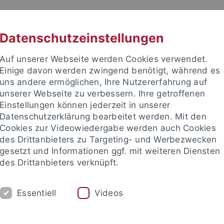
RACHE
UNI A-Z
KONTAKT
SUC
Datenschutzeinstellungen
Auf unserer Webseite werden Cookies verwendet.
Einige davon werden zwingend benötigt, während es
uns andere ermöglichen, Ihre Nutzererfahrung auf
unserer Webseite zu verbessern. Ihre getroffenen
TUDIUM
Einstellungen können jederzeit in unserer
FORSCHUNG
EINRICHTUNGE
Datenschutzerklärung bearbeitet werden. Mit den
Cookies zur Videowiedergabe werden auch Cookies
des Drittanbieters zu Targeting- und Werbezwecken
gesetzt und Informationen ggf. mit weiteren Diensten
des Drittanbieters verknüpft.
Essentiell
Videos
t an um sich anzumelden: