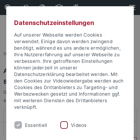
Direkt
Direkt
zum
zur
Inhalt
Fußleiste
Datenschutzeinstellungen
Auf unserer Webseite werden Cookies
verwendet. Einige davon werden zwingend
benötigt, während es uns andere ermöglichen,
Sie sind hier:
Startseite
Ihre Nutzererfahrung auf unserer Webseite zu
verbessern. Ihre getroffenen Einstellungen
können jederzeit in unserer
Anmelden
Datenschutzerklärung bearbeitet werden. Mit
Benutzeranmeldung
den Cookies zur Videowiedergabe werden auch
Cookies des Drittanbieters zu Targeting- und
Geben Sie Ihren Benutzernamen und Ihr Passwort an um sich
Werbezwecken gesetzt und Informationen ggf.
anzumelden:
mit weiteren Diensten des Drittanbieters
verknüpft.
Essentiell
Videos