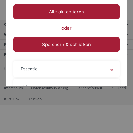
Anmelden
Alle akzeptieren
Service
oder
Weitere Angebote
Speichern & schließen
Portale
Kontaktinfo
© 2026 Eberhard Karls Universität Tübingen, Tübingen
Essentiell
Videos
Impressum
Datenschutzerklärung
Barrierefreiheit
RSS-Feed
Kurz-Link
Drucken
Impressum
Datenschutzerklärung