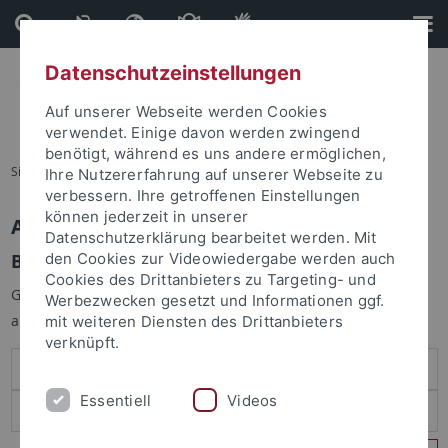
Direkt
Direkt
zum
zur
Inhalt
Fußleiste
Datenschutzeinstellungen
Auf unserer Webseite werden Cookies
verwendet. Einige davon werden zwingend
benötigt, während es uns andere ermöglichen,
Sie sind hier:
Startseite
Ihre Nutzererfahrung auf unserer Webseite zu
verbessern. Ihre getroffenen Einstellungen
können jederzeit in unserer
Anmelden
Datenschutzerklärung bearbeitet werden. Mit
Benutzeranmeldung
den Cookies zur Videowiedergabe werden auch
Cookies des Drittanbieters zu Targeting- und
Geben Sie Ihren Benutzernamen und Ihr Passwort an um sich
Werbezwecken gesetzt und Informationen ggf.
anzumelden:
mit weiteren Diensten des Drittanbieters
verknüpft.
Essentiell
Videos