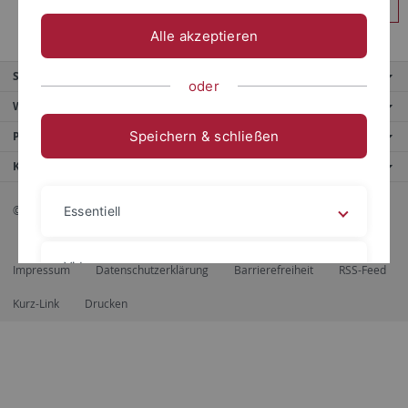
Anmelden
Alle akzeptieren
Service
oder
Weitere Angebote
Speichern & schließen
Portale
Kontaktinfo
© 2026 Eberhard Karls Universität Tübingen, Tübingen
Essentiell
Videos
Impressum
Datenschutzerklärung
Barrierefreiheit
RSS-Feed
Kurz-Link
Drucken
Impressum
Datenschutzerklärung