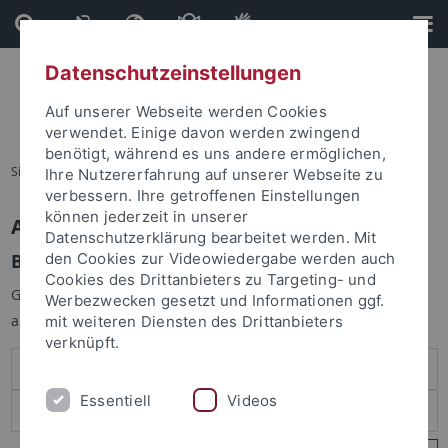
Direkt
Direkt
zum
zur
Inhalt
Fußleiste
Datenschutzeinstellungen
Auf unserer Webseite werden Cookies
verwendet. Einige davon werden zwingend
benötigt, während es uns andere ermöglichen,
Sie sind hier:
Startseite
Ihre Nutzererfahrung auf unserer Webseite zu
verbessern. Ihre getroffenen Einstellungen
können jederzeit in unserer
Anmelden
Datenschutzerklärung bearbeitet werden. Mit
Benutzeranmeldung
den Cookies zur Videowiedergabe werden auch
Cookies des Drittanbieters zu Targeting- und
Geben Sie Ihren Benutzernamen und Ihr Passwort an um sich
Werbezwecken gesetzt und Informationen ggf.
anzumelden:
mit weiteren Diensten des Drittanbieters
verknüpft.
Essentiell
Videos