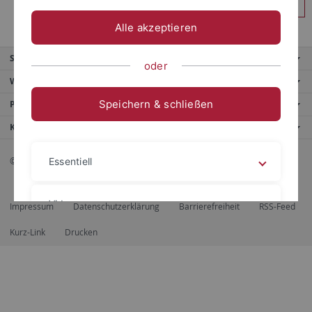
Anmelden
Alle akzeptieren
Service
oder
Weitere Angebote
Speichern & schließen
Portale
Kontaktinfo
© 2026 Eberhard Karls Universität Tübingen, Tübingen
Essentiell
Videos
Impressum
Datenschutzerklärung
Barrierefreiheit
RSS-Feed
Kurz-Link
Drucken
Impressum
Datenschutzerklärung