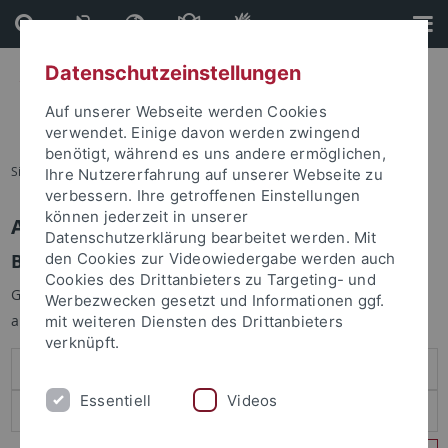
Direkt
Direkt
zum
zur
Inhalt
Fußleiste
Datenschutzeinstellungen
Auf unserer Webseite werden Cookies
verwendet. Einige davon werden zwingend
benötigt, während es uns andere ermöglichen,
Sie sind hier:
Startseite
Ihre Nutzererfahrung auf unserer Webseite zu
verbessern. Ihre getroffenen Einstellungen
können jederzeit in unserer
Anmelden
Datenschutzerklärung bearbeitet werden. Mit
Benutzeranmeldung
den Cookies zur Videowiedergabe werden auch
Cookies des Drittanbieters zu Targeting- und
Geben Sie Ihren Benutzernamen und Ihr Passwort an um sich
Werbezwecken gesetzt und Informationen ggf.
anzumelden:
mit weiteren Diensten des Drittanbieters
verknüpft.
Essentiell
Videos