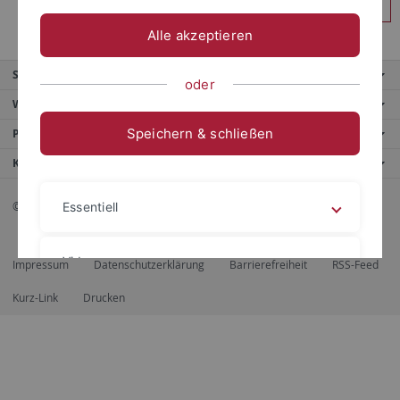
Anmelden
Alle akzeptieren
Service
oder
Weitere Angebote
Speichern & schließen
Portale
Kontaktinfo
© 2026 Eberhard Karls Universität Tübingen, Tübingen
Essentiell
Videos
Impressum
Datenschutzerklärung
Barrierefreiheit
RSS-Feed
Kurz-Link
Drucken
Impressum
Datenschutzerklärung