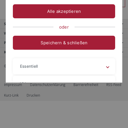
Anmelden
Alle akzeptieren
Service
oder
Weitere Angebote
Speichern & schließen
Portale
Kontaktinfo
© 2026 Eberhard Karls Universität Tübingen, Tübingen
Essentiell
Videos
Impressum
Datenschutzerklärung
Barrierefreiheit
RSS-Feed
Kurz-Link
Drucken
Impressum
Datenschutzerklärung