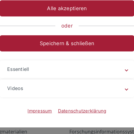
Alle akzeptieren
oder
Speichern & schließen
Essentiell
Videos
Angebote
Portale
zustand Netzwerk
ALMA
Impressum
Datenschutzerklärung
gen
Exchange Mail (OWA)
zmaterialien
Forschungsinformationssyst