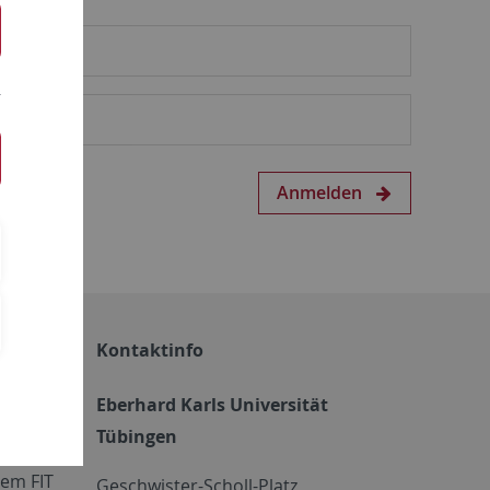
Anmelden
Kontaktinfo
Eberhard Karls Universität
Tübingen
em FIT
Geschwister-Scholl-Platz