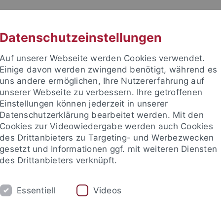
RACHE
UNI A-Z
KONTAKT
SUC
Datenschutzeinstellungen
Auf unserer Webseite werden Cookies verwendet.
Einige davon werden zwingend benötigt, während es
uns andere ermöglichen, Ihre Nutzererfahrung auf
unserer Webseite zu verbessern. Ihre getroffenen
TUDIUM
Einstellungen können jederzeit in unserer
FORSCHUNG
EINRICHTUNGE
Datenschutzerklärung bearbeitet werden. Mit den
Cookies zur Videowiedergabe werden auch Cookies
des Drittanbieters zu Targeting- und Werbezwecken
gesetzt und Informationen ggf. mit weiteren Diensten
des Drittanbieters verknüpft.
Essentiell
Videos
t an um sich anzumelden: