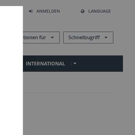
HEN
ANMELDEN
LANGUAGE
Informationen für
Schnellzugriff
N
INTERNATIONAL