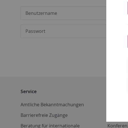
Service
Weitere 
Amtliche Bekanntmachungen
Betriebs
Barrierefreie Zugänge
CD-Vorla
Beratung für internationale
Konferen