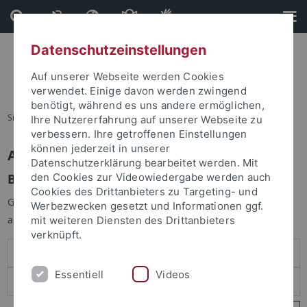
Direkt
Direkt
zum
zur
Inhalt
Fußleiste
Datenschutzeinstellungen
Auf unserer Webseite werden Cookies
verwendet. Einige davon werden zwingend
benötigt, während es uns andere ermöglichen,
Sie sind hier:
Startseite
Ihre Nutzererfahrung auf unserer Webseite zu
verbessern. Ihre getroffenen Einstellungen
können jederzeit in unserer
Anmelden
Datenschutzerklärung bearbeitet werden. Mit
Benutzeranmeldung
den Cookies zur Videowiedergabe werden auch
Cookies des Drittanbieters zu Targeting- und
Geben Sie Ihren Benutzernamen und Ihr Passwort an um sich
Werbezwecken gesetzt und Informationen ggf.
anzumelden:
mit weiteren Diensten des Drittanbieters
verknüpft.
Essentiell
Videos