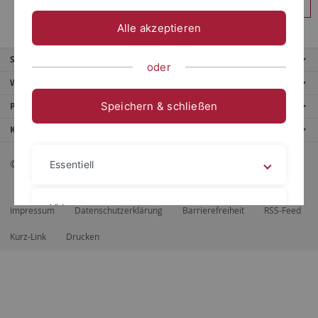
Anmelden
Alle akzeptieren
Service
oder
Weitere Angebote
Speichern & schließen
Portale
Kontaktinfo
© 2026 Eberhard Karls Universität Tübingen, Tübingen
Essentiell
Videos
Impressum
Datenschutzerklärung
Barrierefreiheit
RSS-Feed
Kurz-Link
Drucken
Impressum
Datenschutzerklärung