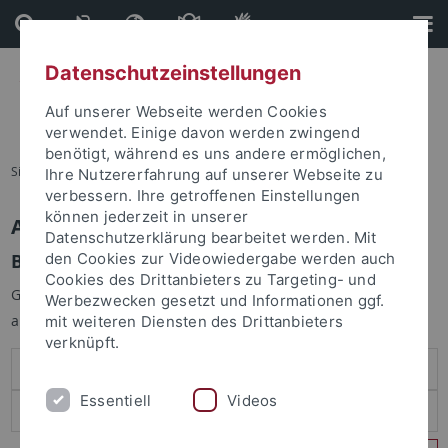
Direkt
Direkt
zum
zur
Inhalt
Fußleiste
Datenschutzeinstellungen
Auf unserer Webseite werden Cookies
verwendet. Einige davon werden zwingend
benötigt, während es uns andere ermöglichen,
Sie sind hier:
Startseite
Ihre Nutzererfahrung auf unserer Webseite zu
verbessern. Ihre getroffenen Einstellungen
können jederzeit in unserer
Anmelden
Datenschutzerklärung bearbeitet werden. Mit
Benutzeranmeldung
den Cookies zur Videowiedergabe werden auch
Cookies des Drittanbieters zu Targeting- und
Geben Sie Ihren Benutzernamen und Ihr Passwort an um sich
Werbezwecken gesetzt und Informationen ggf.
anzumelden:
mit weiteren Diensten des Drittanbieters
verknüpft.
Essentiell
Videos