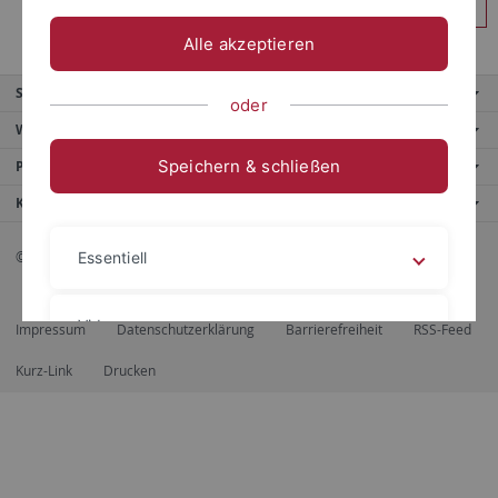
Anmelden
Alle akzeptieren
Service
oder
Weitere Angebote
Speichern & schließen
Portale
Kontaktinfo
© 2026 Eberhard Karls Universität Tübingen, Tübingen
Essentiell
Videos
Impressum
Datenschutzerklärung
Barrierefreiheit
RSS-Feed
Kurz-Link
Drucken
Impressum
Datenschutzerklärung