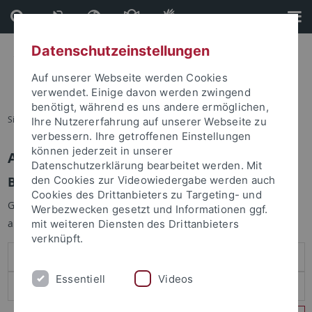
Direkt
Direkt
zum
zur
Inhalt
Fußleiste
Datenschutzeinstellungen
Auf unserer Webseite werden Cookies
verwendet. Einige davon werden zwingend
benötigt, während es uns andere ermöglichen,
Sie sind hier:
Startseite
Ihre Nutzererfahrung auf unserer Webseite zu
verbessern. Ihre getroffenen Einstellungen
können jederzeit in unserer
Anmelden
Datenschutzerklärung bearbeitet werden. Mit
Benutzeranmeldung
den Cookies zur Videowiedergabe werden auch
Cookies des Drittanbieters zu Targeting- und
Geben Sie Ihren Benutzernamen und Ihr Passwort an um sich
Werbezwecken gesetzt und Informationen ggf.
anzumelden:
mit weiteren Diensten des Drittanbieters
verknüpft.
Essentiell
Videos