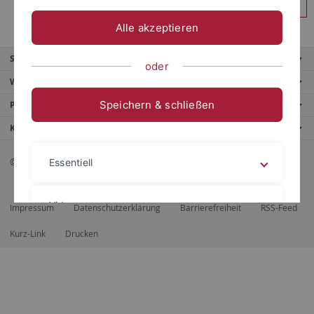
Anmelden
Alle akzeptieren
Service
oder
Weitere Angebote
Speichern & schließen
Portale
Kontaktinfo
© 2026 Eberhard Karls Universität Tübingen, Tübingen
Essentiell
Videos
Impressum
Datenschutzerklärung
Barrierefreiheit
RSS-Feed
Kurz-Link
Drucken
Impressum
Datenschutzerklärung