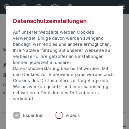
Direkt
Direkt
zum
zur
Inhalt
Fußleiste
Datenschutzeinstellungen
Auf unserer Webseite werden Cookies
verwendet. Einige davon werden zwingend
benötigt, während es uns andere ermöglichen,
Sie sind hier:
Startseite
Ihre Nutzererfahrung auf unserer Webseite zu
verbessern. Ihre getroffenen Einstellungen
können jederzeit in unserer
Anmelden
Datenschutzerklärung bearbeitet werden. Mit
Benutzeranmeldung
den Cookies zur Videowiedergabe werden auch
Cookies des Drittanbieters zu Targeting- und
Geben Sie Ihren Benutzernamen und Ihr Passwort an um sich
Werbezwecken gesetzt und Informationen ggf.
anzumelden:
mit weiteren Diensten des Drittanbieters
verknüpft.
Essentiell
Videos