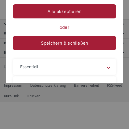
Anmelden
Alle akzeptieren
Service
oder
Weitere Angebote
Speichern & schließen
Portale
Kontaktinfo
© 2026 Eberhard Karls Universität Tübingen, Tübingen
Essentiell
Videos
Impressum
Datenschutzerklärung
Barrierefreiheit
RSS-Feed
Kurz-Link
Drucken
Impressum
Datenschutzerklärung