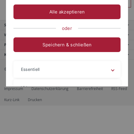
Anmelden
Alle akzeptieren
Service
oder
Weitere Angebote
Speichern & schließen
Portale
Kontaktinfo
© 2026 Eberhard Karls Universität Tübingen, Tübingen
Essentiell
Videos
Impressum
Datenschutzerklärung
Barrierefreiheit
RSS-Feed
Kurz-Link
Drucken
Impressum
Datenschutzerklärung