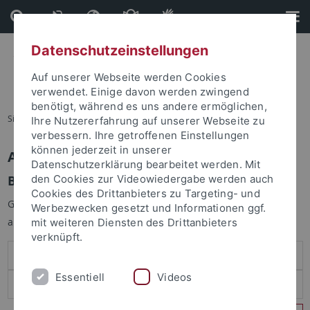
Direkt
Direkt
zum
zur
Inhalt
Fußleiste
Datenschutzeinstellungen
Auf unserer Webseite werden Cookies
verwendet. Einige davon werden zwingend
benötigt, während es uns andere ermöglichen,
Sie sind hier:
Startseite
Ihre Nutzererfahrung auf unserer Webseite zu
verbessern. Ihre getroffenen Einstellungen
können jederzeit in unserer
Anmelden
Datenschutzerklärung bearbeitet werden. Mit
Benutzeranmeldung
den Cookies zur Videowiedergabe werden auch
Cookies des Drittanbieters zu Targeting- und
Geben Sie Ihren Benutzernamen und Ihr Passwort an um sich
Werbezwecken gesetzt und Informationen ggf.
anzumelden:
mit weiteren Diensten des Drittanbieters
verknüpft.
Essentiell
Videos