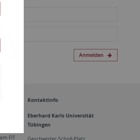
Anmelden
Kontaktinfo
Eberhard Karls Universität
Tübingen
em FIT
Geschwister-Scholl-Platz