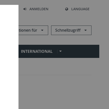
HEN
ANMELDEN
LANGUAGE
Informationen für
Schnellzugriff
N
INTERNATIONAL