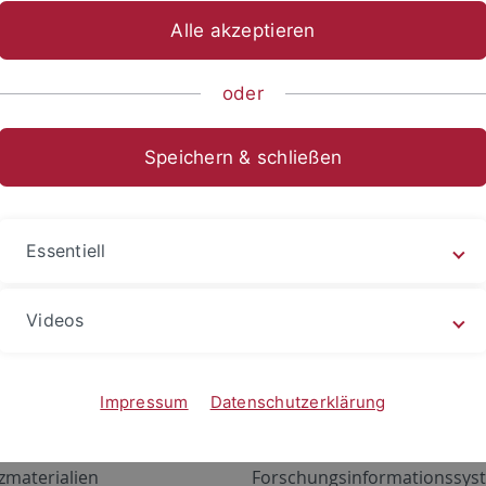
Alle akzeptieren
oder
Speichern & schließen
Essentiell
Videos
Angebote
Portale
zustand Netzwerk
ALMA
Impressum
Datenschutzerklärung
gen
Exchange Mail (OWA)
zmaterialien
Forschungsinformationssyst