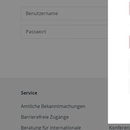
Service
Weitere 
Amtliche Bekanntmachungen
Betriebs
Barrierefreie Zugänge
CD-Vorla
Beratung für internationale
Konferen