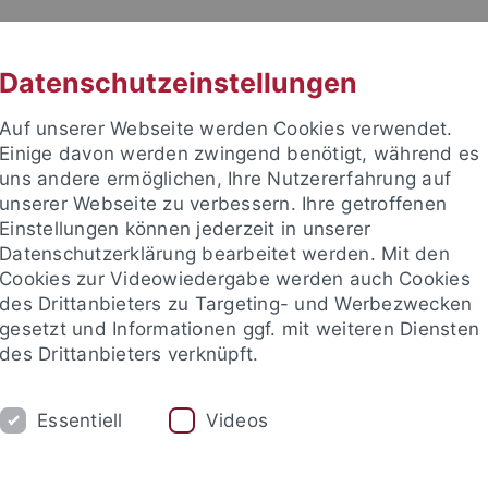
RACHE
UNI A-Z
KONTAKT
SUC
Datenschutzeinstellungen
Auf unserer Webseite werden Cookies verwendet.
Einige davon werden zwingend benötigt, während es
uns andere ermöglichen, Ihre Nutzererfahrung auf
unserer Webseite zu verbessern. Ihre getroffenen
TUDIUM
Einstellungen können jederzeit in unserer
FORSCHUNG
EINRICHTUNGE
Datenschutzerklärung bearbeitet werden. Mit den
Cookies zur Videowiedergabe werden auch Cookies
des Drittanbieters zu Targeting- und Werbezwecken
gesetzt und Informationen ggf. mit weiteren Diensten
des Drittanbieters verknüpft.
Essentiell
Videos
t an um sich anzumelden: