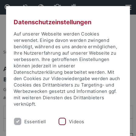
Direkt
Direkt
zum
zur
Inhalt
Fußleiste
Datenschutzeinstellungen
Auf unserer Webseite werden Cookies
verwendet. Einige davon werden zwingend
benötigt, während es uns andere ermöglichen,
Sie sind hier:
Startseite
Ihre Nutzererfahrung auf unserer Webseite zu
verbessern. Ihre getroffenen Einstellungen
können jederzeit in unserer
Anmelden
Datenschutzerklärung bearbeitet werden. Mit
Benutzeranmeldung
den Cookies zur Videowiedergabe werden auch
Cookies des Drittanbieters zu Targeting- und
Geben Sie Ihren Benutzernamen und Ihr Passwort an um sich
Werbezwecken gesetzt und Informationen ggf.
anzumelden:
mit weiteren Diensten des Drittanbieters
verknüpft.
Essentiell
Videos