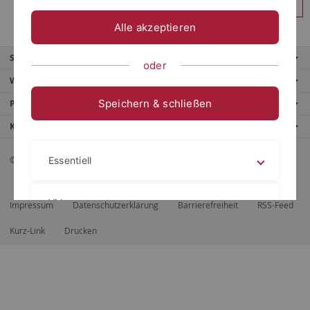
Anmelden
Alle akzeptieren
Service
oder
Weitere Angebote
Speichern & schließen
Portale
Kontaktinfo
© 2026 Eberhard Karls Universität Tübingen, Tübingen
Essentiell
Videos
Impressum
Datenschutzerklärung
Barrierefreiheit
RSS-Feed
Kurz-Link
Drucken
Impressum
Datenschutzerklärung