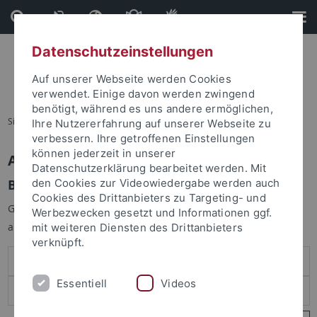
Direkt
Direkt
zum
zur
Inhalt
Fußleiste
Datenschutzeinstellungen
Auf unserer Webseite werden Cookies
verwendet. Einige davon werden zwingend
benötigt, während es uns andere ermöglichen,
Sie sind hier:
Startseite
Ihre Nutzererfahrung auf unserer Webseite zu
verbessern. Ihre getroffenen Einstellungen
können jederzeit in unserer
Anmelden
Datenschutzerklärung bearbeitet werden. Mit
Benutzeranmeldung
den Cookies zur Videowiedergabe werden auch
Cookies des Drittanbieters zu Targeting- und
Geben Sie Ihren Benutzernamen und Ihr Passwort an um sich
Werbezwecken gesetzt und Informationen ggf.
anzumelden:
mit weiteren Diensten des Drittanbieters
verknüpft.
Essentiell
Videos