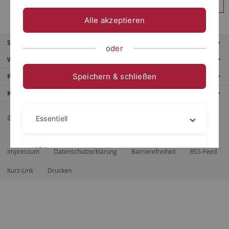
Anmelden
Alle akzeptieren
Service
oder
Weitere Angebote
Speichern & schließen
Portale
Kontaktinfo
© 2026 Eberhard Karls Universität Tübingen, Tübingen
Essentiell
Videos
Impressum
Datenschutzerklärung
Barrierefreiheit
RSS-Feed
Kurz-Link
Drucken
Impressum
Datenschutzerklärung