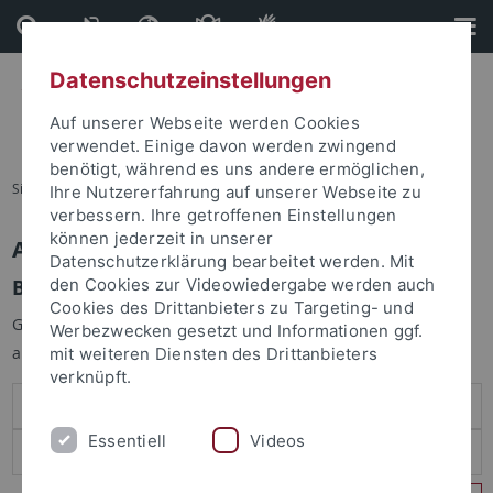
Direkt
Direkt
zum
zur
Inhalt
Fußleiste
Datenschutzeinstellungen
Auf unserer Webseite werden Cookies
verwendet. Einige davon werden zwingend
benötigt, während es uns andere ermöglichen,
Sie sind hier:
Startseite
Ihre Nutzererfahrung auf unserer Webseite zu
verbessern. Ihre getroffenen Einstellungen
können jederzeit in unserer
Anmelden
Datenschutzerklärung bearbeitet werden. Mit
Benutzeranmeldung
den Cookies zur Videowiedergabe werden auch
Cookies des Drittanbieters zu Targeting- und
Geben Sie Ihren Benutzernamen und Ihr Passwort an um sich
Werbezwecken gesetzt und Informationen ggf.
anzumelden:
mit weiteren Diensten des Drittanbieters
verknüpft.
Essentiell
Videos