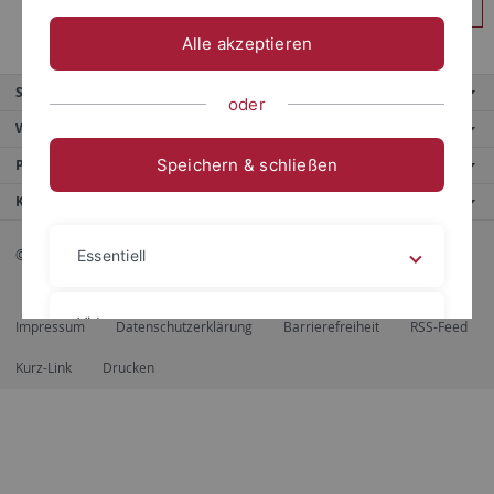
Anmelden
Alle akzeptieren
Service
oder
Weitere Angebote
Speichern & schließen
Portale
Kontaktinfo
© 2026 Eberhard Karls Universität Tübingen, Tübingen
Essentiell
Videos
Impressum
Datenschutzerklärung
Barrierefreiheit
RSS-Feed
Kurz-Link
Drucken
Impressum
Datenschutzerklärung