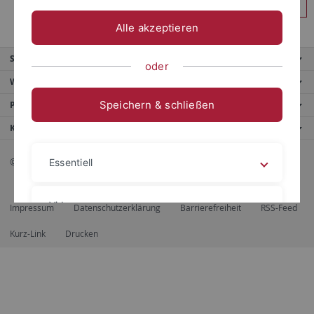
Anmelden
Alle akzeptieren
Service
oder
Weitere Angebote
Speichern & schließen
Portale
Kontaktinfo
© 2026 Eberhard Karls Universität Tübingen, Tübingen
Essentiell
Videos
Impressum
Datenschutzerklärung
Barrierefreiheit
RSS-Feed
Kurz-Link
Drucken
Impressum
Datenschutzerklärung