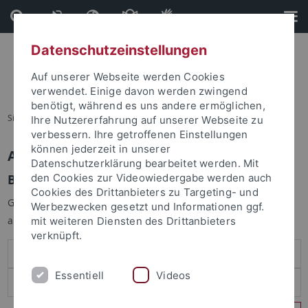
Direkt
Direkt
zum
zur
Inhalt
Fußleiste
Datenschutzeinstellungen
Auf unserer Webseite werden Cookies
verwendet. Einige davon werden zwingend
benötigt, während es uns andere ermöglichen,
Sie sind hier:
Startseite
Ihre Nutzererfahrung auf unserer Webseite zu
verbessern. Ihre getroffenen Einstellungen
können jederzeit in unserer
Anmelden
Datenschutzerklärung bearbeitet werden. Mit
Benutzeranmeldung
den Cookies zur Videowiedergabe werden auch
Cookies des Drittanbieters zu Targeting- und
Geben Sie Ihren Benutzernamen und Ihr Passwort an um sich
Werbezwecken gesetzt und Informationen ggf.
anzumelden:
mit weiteren Diensten des Drittanbieters
verknüpft.
Essentiell
Videos