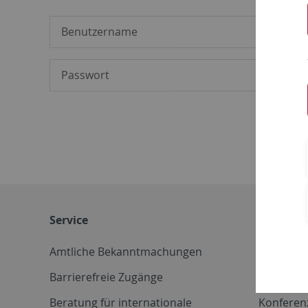
Service
Weitere 
Amtliche Bekanntmachungen
Betriebs
Barrierefreie Zugänge
CD-Vorla
Beratung für internationale
Konferen