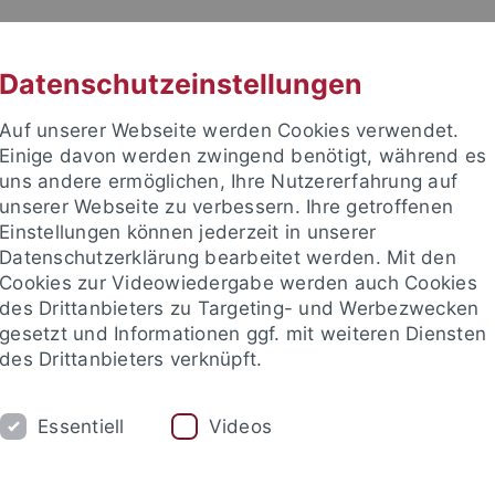
RACHE
UNI A-Z
KONTAKT
SUC
Datenschutzeinstellungen
Auf unserer Webseite werden Cookies verwendet.
Einige davon werden zwingend benötigt, während es
uns andere ermöglichen, Ihre Nutzererfahrung auf
unserer Webseite zu verbessern. Ihre getroffenen
TUDIUM
Einstellungen können jederzeit in unserer
FORSCHUNG
EINRICHTUNGE
Datenschutzerklärung bearbeitet werden. Mit den
Cookies zur Videowiedergabe werden auch Cookies
des Drittanbieters zu Targeting- und Werbezwecken
gesetzt und Informationen ggf. mit weiteren Diensten
des Drittanbieters verknüpft.
Essentiell
Videos
t an um sich anzumelden: