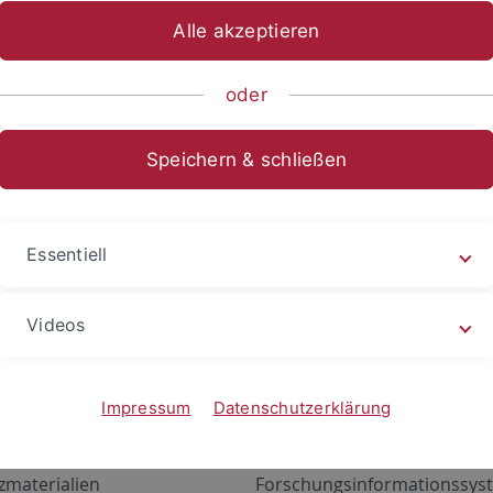
Alle akzeptieren
oder
Speichern & schließen
Essentiell
Videos
Angebote
Portale
zustand Netzwerk
ALMA
Impressum
Datenschutzerklärung
gen
Exchange Mail (OWA)
zmaterialien
Forschungsinformationssyst