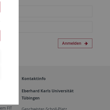
Anmelden
Kontaktinfo
Eberhard Karls Universität
Tübingen
em FIT
Geschwister-Scholl-Platz