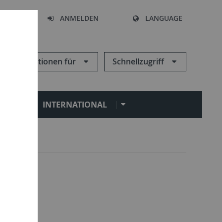
HEN
ANMELDEN
LANGUAGE
Informationen für
Schnellzugriff
N
INTERNATIONAL