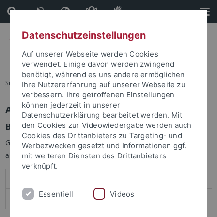
Direkt
Direkt
zum
zur
Inhalt
Fußleiste
Datenschutzeinstellungen
Auf unserer Webseite werden Cookies
verwendet. Einige davon werden zwingend
benötigt, während es uns andere ermöglichen,
Sie sind hier:
Startseite
Ihre Nutzererfahrung auf unserer Webseite zu
verbessern. Ihre getroffenen Einstellungen
können jederzeit in unserer
Anmelden
Datenschutzerklärung bearbeitet werden. Mit
Benutzeranmeldung
den Cookies zur Videowiedergabe werden auch
Cookies des Drittanbieters zu Targeting- und
Geben Sie Ihren Benutzernamen und Ihr Passwort an um sich
Werbezwecken gesetzt und Informationen ggf.
anzumelden:
mit weiteren Diensten des Drittanbieters
verknüpft.
Essentiell
Videos