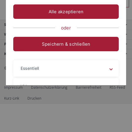
Anmelden
Alle akzeptieren
Service
oder
Weitere Angebote
Speichern & schließen
Portale
Kontaktinfo
© 2026 Eberhard Karls Universität Tübingen, Tübingen
Essentiell
Videos
Impressum
Datenschutzerklärung
Barrierefreiheit
RSS-Feed
Kurz-Link
Drucken
Impressum
Datenschutzerklärung