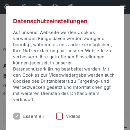
Direkt
Direkt
zum
zur
Inhalt
Fußleiste
Datenschutzeinstellungen
Auf unserer Webseite werden Cookies
verwendet. Einige davon werden zwingend
benötigt, während es uns andere ermöglichen,
Sie sind hier:
Startseite
Ihre Nutzererfahrung auf unserer Webseite zu
verbessern. Ihre getroffenen Einstellungen
können jederzeit in unserer
Anmelden
Datenschutzerklärung bearbeitet werden. Mit
Benutzeranmeldung
den Cookies zur Videowiedergabe werden auch
Cookies des Drittanbieters zu Targeting- und
Geben Sie Ihren Benutzernamen und Ihr Passwort an um sich
Werbezwecken gesetzt und Informationen ggf.
anzumelden:
mit weiteren Diensten des Drittanbieters
verknüpft.
Essentiell
Videos