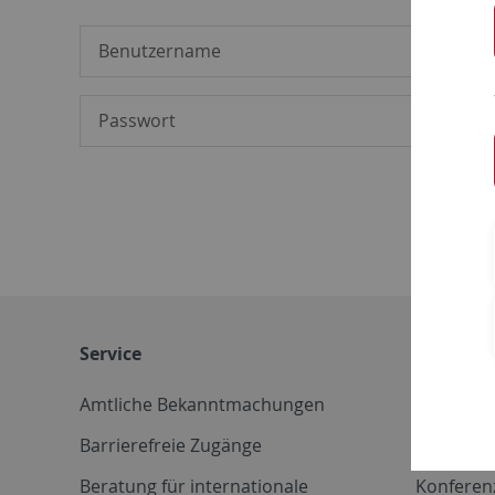
Service
Weitere 
Amtliche Bekanntmachungen
Betriebs
Barrierefreie Zugänge
CD-Vorla
Beratung für internationale
Konferen