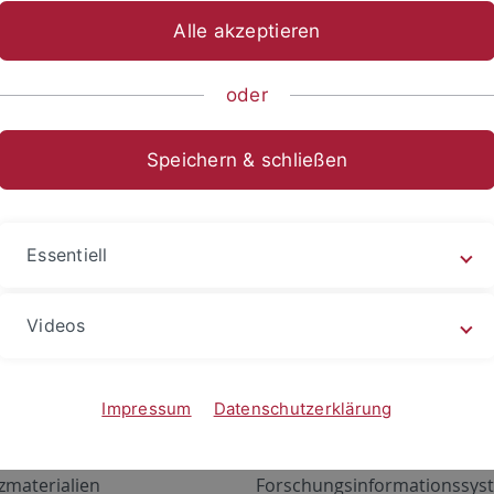
Alle akzeptieren
oder
Speichern & schließen
Essentiell
Videos
Angebote
Portale
zustand Netzwerk
ALMA
Impressum
Datenschutzerklärung
gen
Exchange Mail (OWA)
zmaterialien
Forschungsinformationssyst