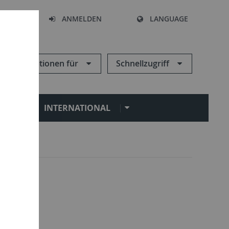
HEN
ANMELDEN
LANGUAGE
Informationen für
Schnellzugriff
N
INTERNATIONAL