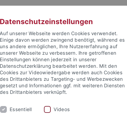
RACHE
UNI A-Z
KONTAKT
SUC
Datenschutzeinstellungen
Auf unserer Webseite werden Cookies verwendet.
Einige davon werden zwingend benötigt, während es
uns andere ermöglichen, Ihre Nutzererfahrung auf
unserer Webseite zu verbessern. Ihre getroffenen
TUDIUM
Einstellungen können jederzeit in unserer
FORSCHUNG
EINRICHTUNGE
Datenschutzerklärung bearbeitet werden. Mit den
Cookies zur Videowiedergabe werden auch Cookies
des Drittanbieters zu Targeting- und Werbezwecken
gesetzt und Informationen ggf. mit weiteren Diensten
des Drittanbieters verknüpft.
Essentiell
Videos
t an um sich anzumelden: