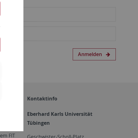
Anmelden
Kontaktinfo
Eberhard Karls Universität
Tübingen
em FIT
Geschwister-Scholl-Platz