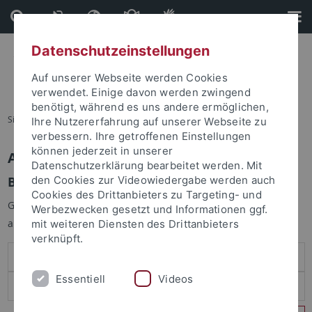
Direkt
Direkt
zum
zur
Inhalt
Fußleiste
Datenschutzeinstellungen
Auf unserer Webseite werden Cookies
verwendet. Einige davon werden zwingend
benötigt, während es uns andere ermöglichen,
Sie sind hier:
Startseite
Ihre Nutzererfahrung auf unserer Webseite zu
verbessern. Ihre getroffenen Einstellungen
können jederzeit in unserer
Anmelden
Datenschutzerklärung bearbeitet werden. Mit
Benutzeranmeldung
den Cookies zur Videowiedergabe werden auch
Cookies des Drittanbieters zu Targeting- und
Geben Sie Ihren Benutzernamen und Ihr Passwort an um sich
Werbezwecken gesetzt und Informationen ggf.
anzumelden:
mit weiteren Diensten des Drittanbieters
verknüpft.
Essentiell
Videos