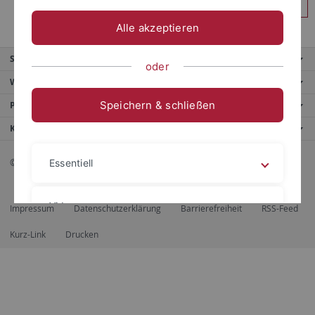
Anmelden
Alle akzeptieren
Service
oder
Weitere Angebote
Speichern & schließen
Portale
Kontaktinfo
© 2026 Eberhard Karls Universität Tübingen, Tübingen
Essentiell
Videos
Impressum
Datenschutzerklärung
Barrierefreiheit
RSS-Feed
Kurz-Link
Drucken
Impressum
Datenschutzerklärung