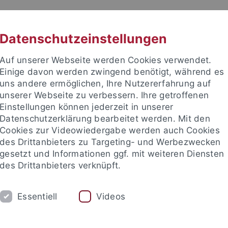
RACHE
UNI A-Z
KONTAKT
SUC
Datenschutzeinstellungen
Auf unserer Webseite werden Cookies verwendet.
Einige davon werden zwingend benötigt, während es
uns andere ermöglichen, Ihre Nutzererfahrung auf
unserer Webseite zu verbessern. Ihre getroffenen
TUDIUM
Einstellungen können jederzeit in unserer
FORSCHUNG
EINRICHTUNGE
Datenschutzerklärung bearbeitet werden. Mit den
Cookies zur Videowiedergabe werden auch Cookies
des Drittanbieters zu Targeting- und Werbezwecken
gesetzt und Informationen ggf. mit weiteren Diensten
des Drittanbieters verknüpft.
Essentiell
Videos
t an um sich anzumelden: