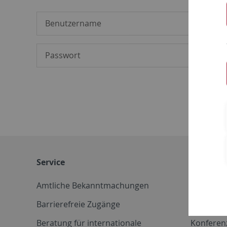
Service
Weitere 
Amtliche Bekanntmachungen
Betriebs
Barrierefreie Zugänge
CD-Vorla
Beratung für internationale
Konferen