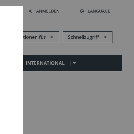
HEN
ANMELDEN
LANGUAGE
Informationen für
Schnellzugriff
N
INTERNATIONAL