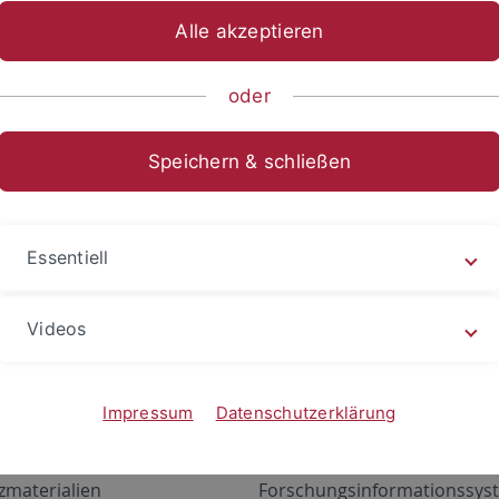
Alle akzeptieren
oder
Speichern & schließen
Essentiell
Videos
Angebote
Portale
zustand Netzwerk
ALMA
Impressum
Datenschutzerklärung
gen
Exchange Mail (OWA)
zmaterialien
Forschungsinformationssyst