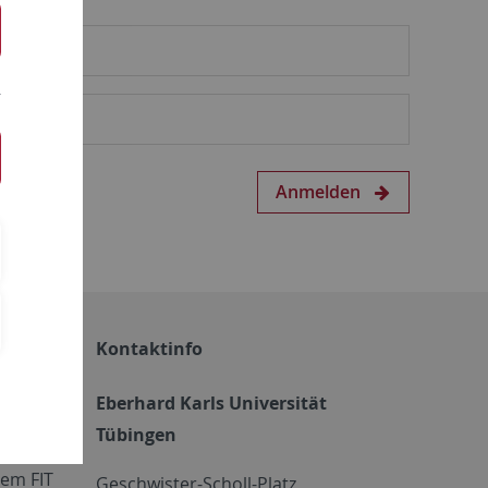
Anmelden
Kontaktinfo
Eberhard Karls Universität
Tübingen
em FIT
Geschwister-Scholl-Platz