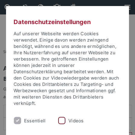
Direkt
Direkt
zum
zur
Inhalt
Fußleiste
Datenschutzeinstellungen
Auf unserer Webseite werden Cookies
verwendet. Einige davon werden zwingend
benötigt, während es uns andere ermöglichen,
Sie sind hier:
Startseite
Ihre Nutzererfahrung auf unserer Webseite zu
verbessern. Ihre getroffenen Einstellungen
können jederzeit in unserer
Anmelden
Datenschutzerklärung bearbeitet werden. Mit
Benutzeranmeldung
den Cookies zur Videowiedergabe werden auch
Cookies des Drittanbieters zu Targeting- und
Geben Sie Ihren Benutzernamen und Ihr Passwort an um sich
Werbezwecken gesetzt und Informationen ggf.
anzumelden:
mit weiteren Diensten des Drittanbieters
verknüpft.
Essentiell
Videos