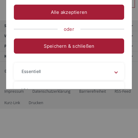
Anmelden
Alle akzeptieren
Service
oder
Weitere Angebote
Speichern & schließen
Portale
Kontaktinfo
© 2026 Eberhard Karls Universität Tübingen, Tübingen
Essentiell
Videos
Impressum
Datenschutzerklärung
Barrierefreiheit
RSS-Feed
Kurz-Link
Drucken
Impressum
Datenschutzerklärung