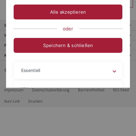
Anmelden
Alle akzeptieren
Service
oder
Weitere Angebote
Speichern & schließen
Portale
Kontaktinfo
© 2026 Eberhard Karls Universität Tübingen, Tübingen
Essentiell
Videos
Impressum
Datenschutzerklärung
Barrierefreiheit
RSS-Feed
Kurz-Link
Drucken
Impressum
Datenschutzerklärung