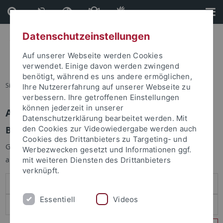
Direkt
Direkt
zum
zur
Inhalt
Fußleiste
Datenschutzeinstellungen
Auf unserer Webseite werden Cookies
verwendet. Einige davon werden zwingend
benötigt, während es uns andere ermöglichen,
Sie sind hier:
Startseite
Ihre Nutzererfahrung auf unserer Webseite zu
verbessern. Ihre getroffenen Einstellungen
können jederzeit in unserer
Anmelden
Datenschutzerklärung bearbeitet werden. Mit
Benutzeranmeldung
den Cookies zur Videowiedergabe werden auch
Cookies des Drittanbieters zu Targeting- und
Geben Sie Ihren Benutzernamen und Ihr Passwort an um sich
Werbezwecken gesetzt und Informationen ggf.
anzumelden:
mit weiteren Diensten des Drittanbieters
verknüpft.
Essentiell
Videos