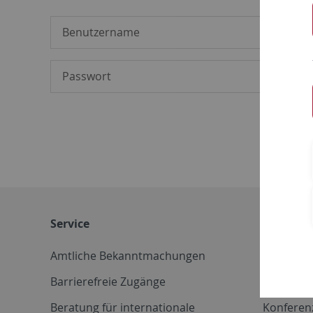
Service
Weitere 
Amtliche Bekanntmachungen
Betriebs
Barrierefreie Zugänge
CD-Vorla
Beratung für internationale
Konferen