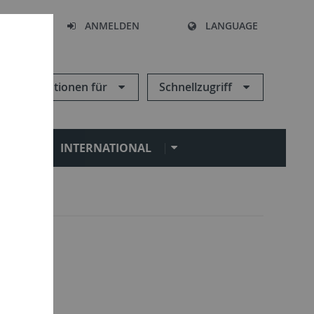
HEN
ANMELDEN
LANGUAGE
Informationen für
Schnellzugriff
N
INTERNATIONAL