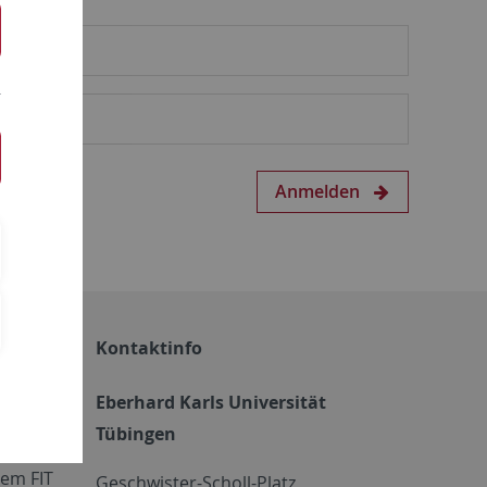
Anmelden
Kontaktinfo
Eberhard Karls Universität
Tübingen
em FIT
Geschwister-Scholl-Platz