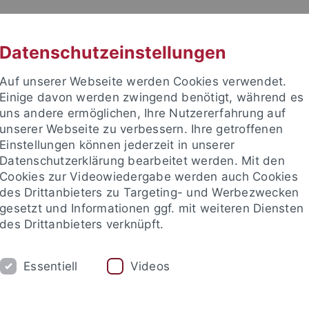
RACHE
UNI A-Z
KONTAKT
SUC
Datenschutzeinstellungen
Auf unserer Webseite werden Cookies verwendet.
Einige davon werden zwingend benötigt, während es
uns andere ermöglichen, Ihre Nutzererfahrung auf
unserer Webseite zu verbessern. Ihre getroffenen
TUDIUM
Einstellungen können jederzeit in unserer
FORSCHUNG
EINRICHTUNGE
Datenschutzerklärung bearbeitet werden. Mit den
Cookies zur Videowiedergabe werden auch Cookies
des Drittanbieters zu Targeting- und Werbezwecken
gesetzt und Informationen ggf. mit weiteren Diensten
des Drittanbieters verknüpft.
Essentiell
Videos
t an um sich anzumelden: