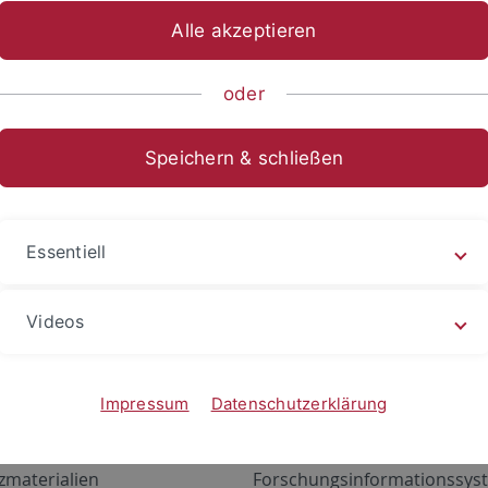
Alle akzeptieren
oder
Speichern & schließen
Essentiell
Videos
Angebote
Portale
zustand Netzwerk
ALMA
Impressum
Datenschutzerklärung
gen
Exchange Mail (OWA)
zmaterialien
Forschungsinformationssyst