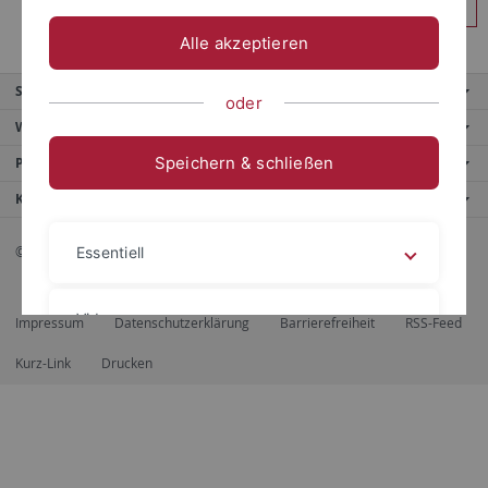
Anmelden
Alle akzeptieren
Service
oder
Weitere Angebote
Speichern & schließen
Portale
Kontaktinfo
© 2026 Eberhard Karls Universität Tübingen, Tübingen
Essentiell
Videos
Impressum
Datenschutzerklärung
Barrierefreiheit
RSS-Feed
Kurz-Link
Drucken
Impressum
Datenschutzerklärung