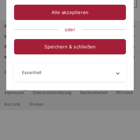
Anmelden
Alle akzeptieren
Service
oder
Weitere Angebote
Speichern & schließen
Portale
Kontaktinfo
© 2026 Eberhard Karls Universität Tübingen, Tübingen
Essentiell
Videos
Impressum
Datenschutzerklärung
Barrierefreiheit
RSS-Feed
Kurz-Link
Drucken
Impressum
Datenschutzerklärung