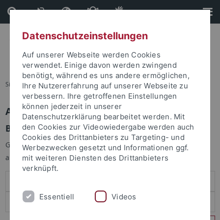
Direkt
Direkt
zum
zur
Inhalt
Fußleiste
Datenschutzeinstellungen
Auf unserer Webseite werden Cookies
verwendet. Einige davon werden zwingend
benötigt, während es uns andere ermöglichen,
Sie sind hier:
Startseite
Ihre Nutzererfahrung auf unserer Webseite zu
verbessern. Ihre getroffenen Einstellungen
können jederzeit in unserer
Anmelden
Datenschutzerklärung bearbeitet werden. Mit
Benutzeranmeldung
den Cookies zur Videowiedergabe werden auch
Cookies des Drittanbieters zu Targeting- und
Geben Sie Ihren Benutzernamen und Ihr Passwort an um sich
Werbezwecken gesetzt und Informationen ggf.
anzumelden:
mit weiteren Diensten des Drittanbieters
verknüpft.
Essentiell
Videos