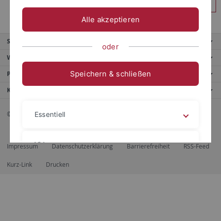
Anmelden
Alle akzeptieren
Service
oder
Weitere Angebote
Speichern & schließen
Portale
Kontaktinfo
© 2026 Eberhard Karls Universität Tübingen, Tübingen
Essentiell
Videos
Impressum
Datenschutzerklärung
Barrierefreiheit
RSS-Feed
Kurz-Link
Drucken
Impressum
Datenschutzerklärung