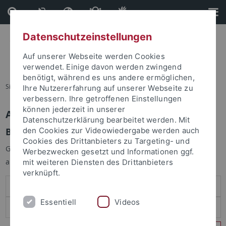
Direkt
Direkt
zum
zur
Inhalt
Fußleiste
Datenschutzeinstellungen
Auf unserer Webseite werden Cookies
verwendet. Einige davon werden zwingend
benötigt, während es uns andere ermöglichen,
Sie sind hier:
Startseite
Ihre Nutzererfahrung auf unserer Webseite zu
verbessern. Ihre getroffenen Einstellungen
können jederzeit in unserer
Anmelden
Datenschutzerklärung bearbeitet werden. Mit
Benutzeranmeldung
den Cookies zur Videowiedergabe werden auch
Cookies des Drittanbieters zu Targeting- und
Geben Sie Ihren Benutzernamen und Ihr Passwort an um sich
Werbezwecken gesetzt und Informationen ggf.
anzumelden:
mit weiteren Diensten des Drittanbieters
verknüpft.
Essentiell
Videos