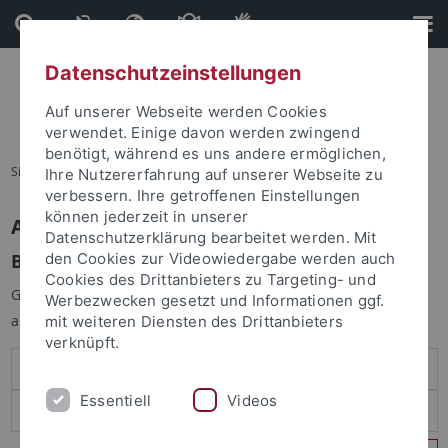
Direkt
Direkt
zum
zur
Inhalt
Fußleiste
Datenschutzeinstellungen
Auf unserer Webseite werden Cookies
verwendet. Einige davon werden zwingend
benötigt, während es uns andere ermöglichen,
Sie sind hier:
Startseite
Ihre Nutzererfahrung auf unserer Webseite zu
verbessern. Ihre getroffenen Einstellungen
können jederzeit in unserer
Anmelden
Datenschutzerklärung bearbeitet werden. Mit
Benutzeranmeldung
den Cookies zur Videowiedergabe werden auch
Cookies des Drittanbieters zu Targeting- und
Geben Sie Ihren Benutzernamen und Ihr Passwort an um sich
Werbezwecken gesetzt und Informationen ggf.
anzumelden:
mit weiteren Diensten des Drittanbieters
verknüpft.
Essentiell
Videos