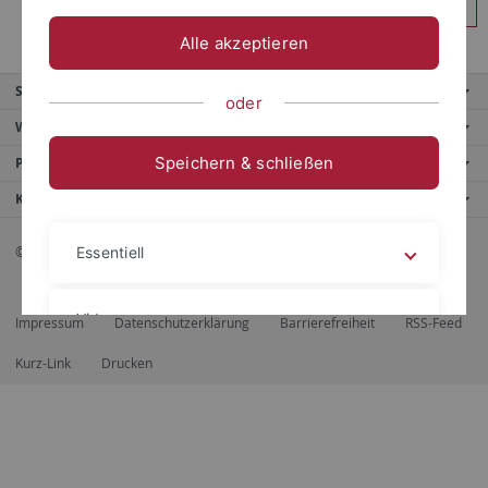
Anmelden
Alle akzeptieren
Service
oder
Weitere Angebote
Speichern & schließen
Portale
Kontaktinfo
© 2026 Eberhard Karls Universität Tübingen, Tübingen
Essentiell
Videos
Impressum
Datenschutzerklärung
Barrierefreiheit
RSS-Feed
Kurz-Link
Drucken
Impressum
Datenschutzerklärung