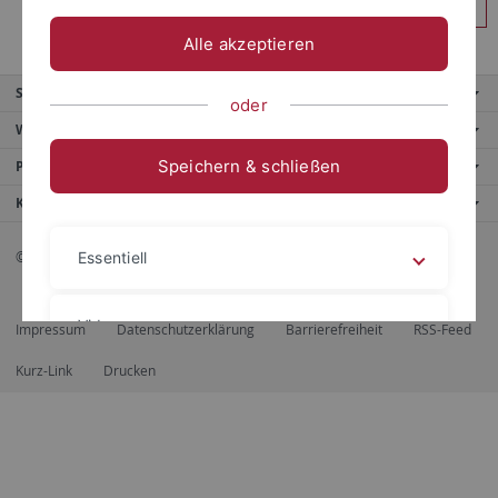
Anmelden
Alle akzeptieren
Service
oder
Weitere Angebote
Speichern & schließen
Portale
Kontaktinfo
© 2026 Eberhard Karls Universität Tübingen, Tübingen
Essentiell
Videos
Impressum
Datenschutzerklärung
Barrierefreiheit
RSS-Feed
Kurz-Link
Drucken
Impressum
Datenschutzerklärung