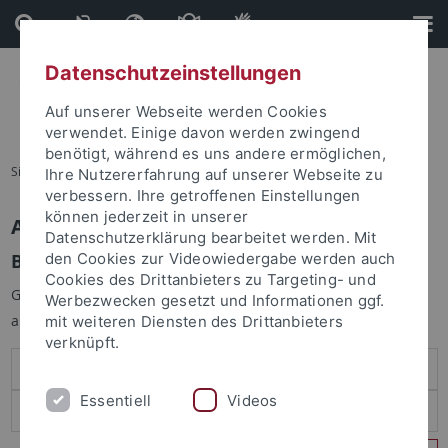
Direkt
Direkt
zum
zur
Inhalt
Fußleiste
Datenschutzeinstellungen
Auf unserer Webseite werden Cookies
verwendet. Einige davon werden zwingend
benötigt, während es uns andere ermöglichen,
Sie sind hier:
Startseite
Ihre Nutzererfahrung auf unserer Webseite zu
verbessern. Ihre getroffenen Einstellungen
können jederzeit in unserer
Anmelden
Datenschutzerklärung bearbeitet werden. Mit
Benutzeranmeldung
den Cookies zur Videowiedergabe werden auch
Cookies des Drittanbieters zu Targeting- und
Geben Sie Ihren Benutzernamen und Ihr Passwort an um sich
Werbezwecken gesetzt und Informationen ggf.
anzumelden:
mit weiteren Diensten des Drittanbieters
verknüpft.
Essentiell
Videos