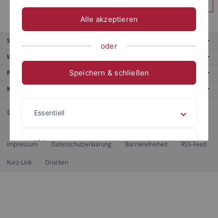
Anmelden
Alle akzeptieren
Service
oder
Weitere Angebote
Speichern & schließen
Portale
Kontaktinfo
© 2026 Eberhard Karls Universität Tübingen, Tübingen
Essentiell
Videos
Impressum
Datenschutzerklärung
Barrierefreiheit
RSS-Feed
Kurz-Link
Drucken
Impressum
Datenschutzerklärung