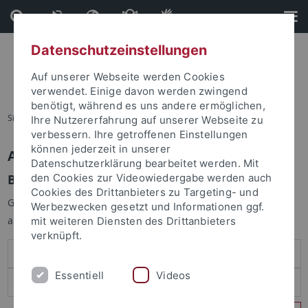
Direkt
Direkt
zum
zur
Inhalt
Fußleiste
Datenschutzeinstellungen
Auf unserer Webseite werden Cookies
verwendet. Einige davon werden zwingend
benötigt, während es uns andere ermöglichen,
Sie sind hier:
Startseite
Ihre Nutzererfahrung auf unserer Webseite zu
verbessern. Ihre getroffenen Einstellungen
können jederzeit in unserer
Anmelden
Datenschutzerklärung bearbeitet werden. Mit
Benutzeranmeldung
den Cookies zur Videowiedergabe werden auch
Cookies des Drittanbieters zu Targeting- und
Geben Sie Ihren Benutzernamen und Ihr Passwort an um sich
Werbezwecken gesetzt und Informationen ggf.
anzumelden:
mit weiteren Diensten des Drittanbieters
verknüpft.
Essentiell
Videos