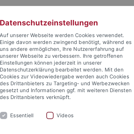
RACHE
UNI A-Z
KONTAKT
SUC
Datenschutzeinstellungen
Auf unserer Webseite werden Cookies verwendet.
Einige davon werden zwingend benötigt, während es
uns andere ermöglichen, Ihre Nutzererfahrung auf
unserer Webseite zu verbessern. Ihre getroffenen
TUDIUM
Einstellungen können jederzeit in unserer
FORSCHUNG
EINRICHTUNGE
Datenschutzerklärung bearbeitet werden. Mit den
Cookies zur Videowiedergabe werden auch Cookies
des Drittanbieters zu Targeting- und Werbezwecken
gesetzt und Informationen ggf. mit weiteren Diensten
des Drittanbieters verknüpft.
Essentiell
Videos
t an um sich anzumelden: