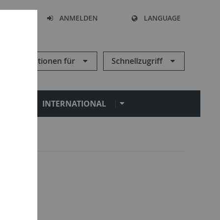
HEN
ANMELDEN
LANGUAGE
Informationen für
Schnellzugriff
N
INTERNATIONAL