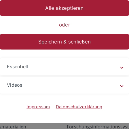
Alle akzeptieren
oder
Speichern & schließen
Essentiell
Videos
Angebote
Portale
zustand Netzwerk
ALMA
Impressum
Datenschutzerklärung
gen
Exchange Mail (OWA)
zmaterialien
Forschungsinformationssyst