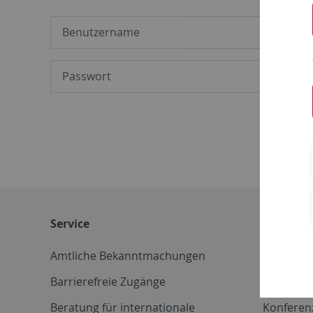
Service
Weitere 
Amtliche Bekanntmachungen
Betriebs
Barrierefreie Zugänge
CD-Vorla
Beratung für internationale
Konferen