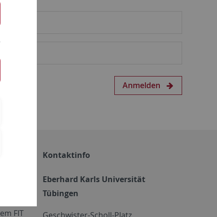
Anmelden
Kontaktinfo
Eberhard Karls Universität
Tübingen
em FIT
Geschwister-Scholl-Platz