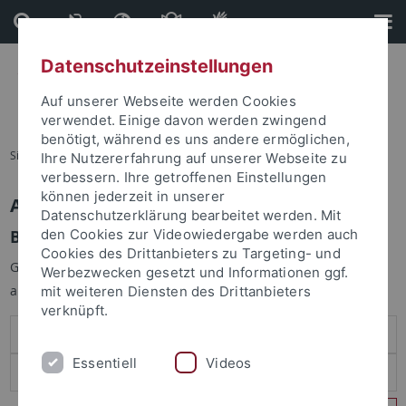
Direkt
Direkt
zum
zur
Inhalt
Fußleiste
Datenschutzeinstellungen
Auf unserer Webseite werden Cookies
verwendet. Einige davon werden zwingend
benötigt, während es uns andere ermöglichen,
Sie sind hier:
Startseite
Ihre Nutzererfahrung auf unserer Webseite zu
verbessern. Ihre getroffenen Einstellungen
können jederzeit in unserer
Anmelden
Datenschutzerklärung bearbeitet werden. Mit
Benutzeranmeldung
den Cookies zur Videowiedergabe werden auch
Cookies des Drittanbieters zu Targeting- und
Geben Sie Ihren Benutzernamen und Ihr Passwort an um sich
Werbezwecken gesetzt und Informationen ggf.
anzumelden:
mit weiteren Diensten des Drittanbieters
verknüpft.
Essentiell
Videos