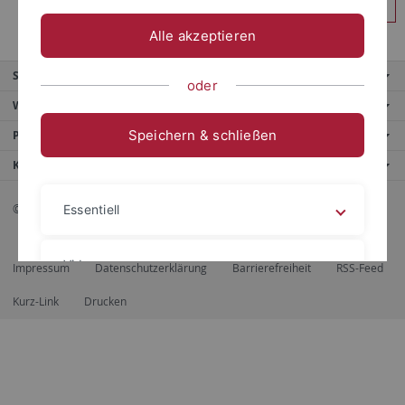
Anmelden
Alle akzeptieren
Service
oder
Weitere Angebote
Speichern & schließen
Portale
Kontaktinfo
© 2026 Eberhard Karls Universität Tübingen, Tübingen
Essentiell
Videos
Impressum
Datenschutzerklärung
Barrierefreiheit
RSS-Feed
Kurz-Link
Drucken
Impressum
Datenschutzerklärung