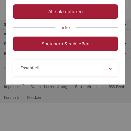
Anmelden
Alle akzeptieren
Service
oder
Weitere Angebote
Speichern & schließen
Portale
Kontaktinfo
© 2026 Eberhard Karls Universität Tübingen, Tübingen
Essentiell
Videos
Impressum
Datenschutzerklärung
Barrierefreiheit
RSS-Feed
Kurz-Link
Drucken
Impressum
Datenschutzerklärung