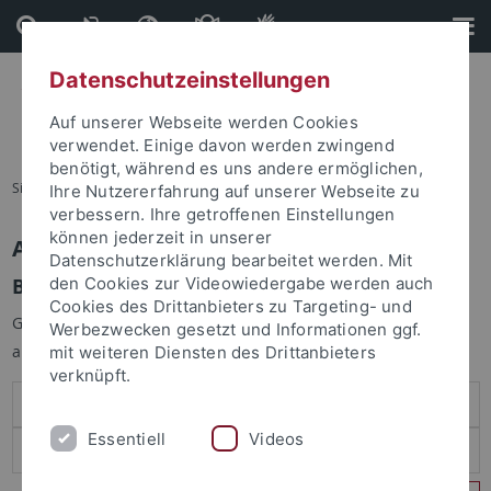
Direkt
Direkt
zum
zur
Inhalt
Fußleiste
Datenschutzeinstellungen
Auf unserer Webseite werden Cookies
verwendet. Einige davon werden zwingend
benötigt, während es uns andere ermöglichen,
Sie sind hier:
Startseite
Ihre Nutzererfahrung auf unserer Webseite zu
verbessern. Ihre getroffenen Einstellungen
können jederzeit in unserer
Anmelden
Datenschutzerklärung bearbeitet werden. Mit
Benutzeranmeldung
den Cookies zur Videowiedergabe werden auch
Cookies des Drittanbieters zu Targeting- und
Geben Sie Ihren Benutzernamen und Ihr Passwort an um sich
Werbezwecken gesetzt und Informationen ggf.
anzumelden:
mit weiteren Diensten des Drittanbieters
verknüpft.
Essentiell
Videos