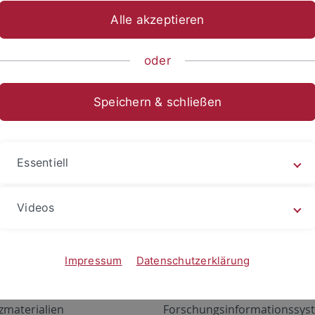
Alle akzeptieren
oder
Speichern & schließen
Essentiell
Videos
Angebote
Portale
zustand Netzwerk
ALMA
Impressum
Datenschutzerklärung
gen
Exchange Mail (OWA)
zmaterialien
Forschungsinformationssyst