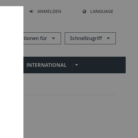
HEN
ANMELDEN
LANGUAGE
Informationen für
Schnellzugriff
N
INTERNATIONAL