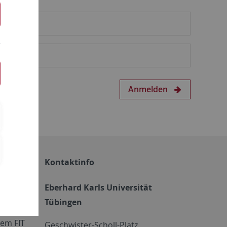
Anmelden
Kontaktinfo
Eberhard Karls Universität
Tübingen
em FIT
Geschwister-Scholl-Platz