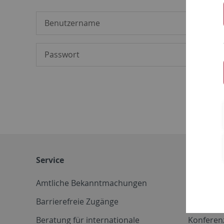
Service
Weitere 
Amtliche Bekanntmachungen
Betriebs
Barrierefreie Zugänge
CD-Vorla
Beratung für internationale
Konferen