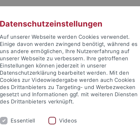
RACHE
UNI A-Z
KONTAKT
SUC
Datenschutzeinstellungen
Auf unserer Webseite werden Cookies verwendet.
Einige davon werden zwingend benötigt, während es
uns andere ermöglichen, Ihre Nutzererfahrung auf
unserer Webseite zu verbessern. Ihre getroffenen
TUDIUM
Einstellungen können jederzeit in unserer
FORSCHUNG
EINRICHTUNGE
Datenschutzerklärung bearbeitet werden. Mit den
Cookies zur Videowiedergabe werden auch Cookies
des Drittanbieters zu Targeting- und Werbezwecken
gesetzt und Informationen ggf. mit weiteren Diensten
des Drittanbieters verknüpft.
Essentiell
Videos
t an um sich anzumelden: