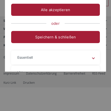
Anmelden
Alle akzeptieren
Service
oder
Weitere Angebote
Speichern & schließen
Portale
Kontaktinfo
© 2026 Eberhard Karls Universität Tübingen, Tübingen
Essentiell
Videos
Impressum
Datenschutzerklärung
Barrierefreiheit
RSS-Feed
Kurz-Link
Drucken
Impressum
Datenschutzerklärung