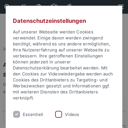
Direkt
Direkt
zum
zur
Inhalt
Fußleiste
Datenschutzeinstellungen
Auf unserer Webseite werden Cookies
verwendet. Einige davon werden zwingend
benötigt, während es uns andere ermöglichen,
Sie sind hier:
Startseite
Ihre Nutzererfahrung auf unserer Webseite zu
verbessern. Ihre getroffenen Einstellungen
können jederzeit in unserer
Anmelden
Datenschutzerklärung bearbeitet werden. Mit
Benutzeranmeldung
den Cookies zur Videowiedergabe werden auch
Cookies des Drittanbieters zu Targeting- und
Geben Sie Ihren Benutzernamen und Ihr Passwort an um sich
Werbezwecken gesetzt und Informationen ggf.
anzumelden:
mit weiteren Diensten des Drittanbieters
verknüpft.
Essentiell
Videos