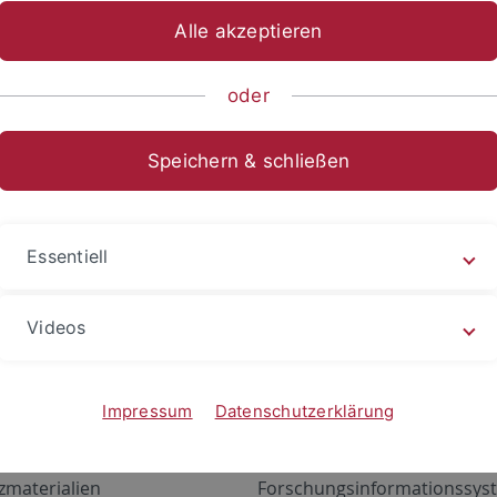
Alle akzeptieren
oder
Speichern & schließen
Essentiell
Videos
Angebote
Portale
zustand Netzwerk
ALMA
Impressum
Datenschutzerklärung
gen
Exchange Mail (OWA)
zmaterialien
Forschungsinformationssyst