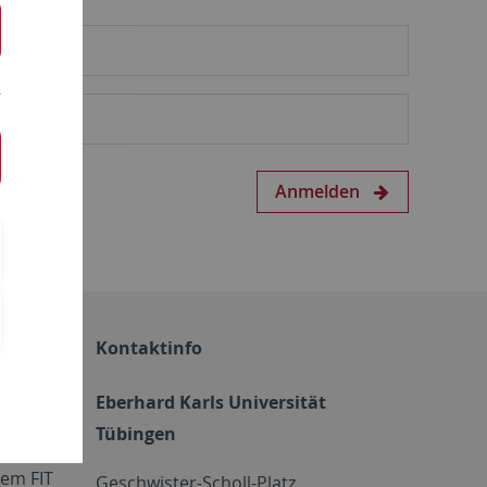
Anmelden
Kontaktinfo
Eberhard Karls Universität
Tübingen
em FIT
Geschwister-Scholl-Platz