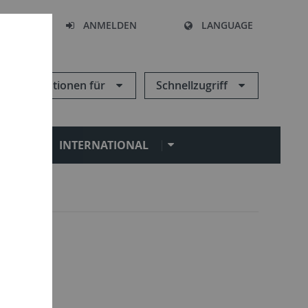
HEN
ANMELDEN
LANGUAGE
Informationen für
Schnellzugriff
N
INTERNATIONAL