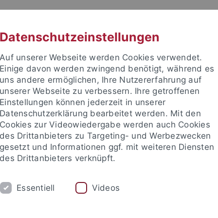
RACHE
UNI A-Z
KONTAKT
SUC
Datenschutzeinstellungen
Auf unserer Webseite werden Cookies verwendet.
Einige davon werden zwingend benötigt, während es
uns andere ermöglichen, Ihre Nutzererfahrung auf
unserer Webseite zu verbessern. Ihre getroffenen
TUDIUM
Einstellungen können jederzeit in unserer
FORSCHUNG
EINRICHTUNGE
Datenschutzerklärung bearbeitet werden. Mit den
Cookies zur Videowiedergabe werden auch Cookies
des Drittanbieters zu Targeting- und Werbezwecken
gesetzt und Informationen ggf. mit weiteren Diensten
des Drittanbieters verknüpft.
Essentiell
Videos
t an um sich anzumelden: