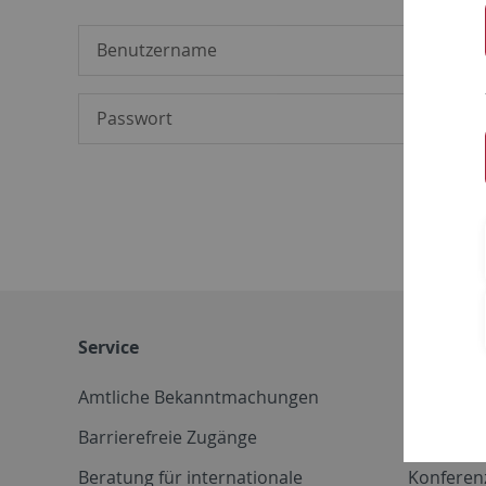
Service
Weitere 
Amtliche Bekanntmachungen
Betriebs
Barrierefreie Zugänge
CD-Vorla
Beratung für internationale
Konferen