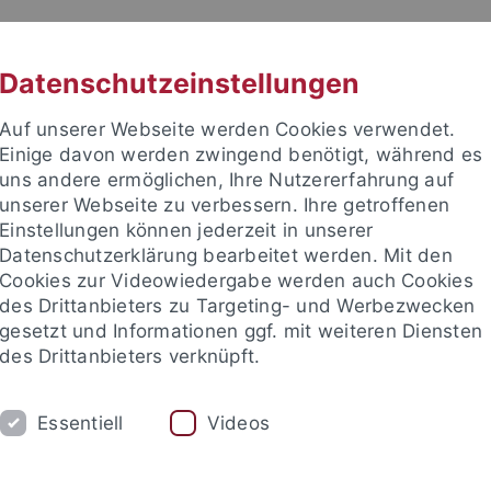
RACHE
UNI A-Z
KONTAKT
SUC
Datenschutzeinstellungen
Auf unserer Webseite werden Cookies verwendet.
Einige davon werden zwingend benötigt, während es
uns andere ermöglichen, Ihre Nutzererfahrung auf
unserer Webseite zu verbessern. Ihre getroffenen
TUDIUM
Einstellungen können jederzeit in unserer
FORSCHUNG
EINRICHTUNGE
Datenschutzerklärung bearbeitet werden. Mit den
Cookies zur Videowiedergabe werden auch Cookies
des Drittanbieters zu Targeting- und Werbezwecken
gesetzt und Informationen ggf. mit weiteren Diensten
des Drittanbieters verknüpft.
Essentiell
Videos
t an um sich anzumelden: