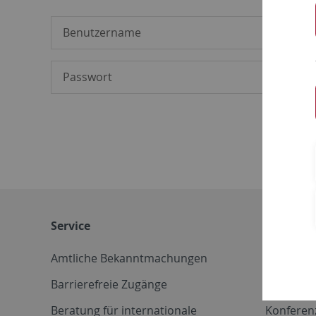
Service
Weitere 
Amtliche Bekanntmachungen
Betriebs
Barrierefreie Zugänge
CD-Vorla
Beratung für internationale
Konferen