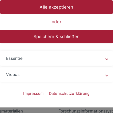
Alle akzeptieren
oder
Speichern & schließen
Essentiell
Videos
Angebote
Portale
zustand Netzwerk
ALMA
Impressum
Datenschutzerklärung
gen
Exchange Mail (OWA)
zmaterialien
Forschungsinformationssyst