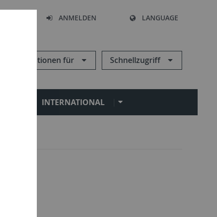
HEN
ANMELDEN
LANGUAGE
Informationen für
Schnellzugriff
N
INTERNATIONAL