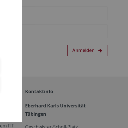
Anmelden
Kontaktinfo
Eberhard Karls Universität
Tübingen
em FIT
Geschwister-Scholl-Platz