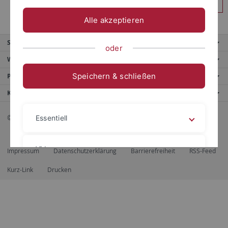
Anmelden
Alle akzeptieren
Service
oder
Weitere Angebote
Speichern & schließen
Portale
Kontaktinfo
© 2026 Eberhard Karls Universität Tübingen, Tübingen
Essentiell
Videos
Impressum
Datenschutzerklärung
Barrierefreiheit
RSS-Feed
Kurz-Link
Drucken
Impressum
Datenschutzerklärung