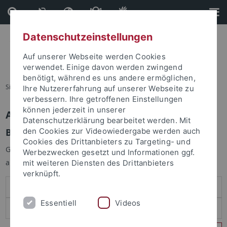
Direkt
Direkt
zum
zur
Inhalt
Fußleiste
Datenschutzeinstellungen
Auf unserer Webseite werden Cookies
verwendet. Einige davon werden zwingend
benötigt, während es uns andere ermöglichen,
Sie sind hier:
Startseite
Ihre Nutzererfahrung auf unserer Webseite zu
verbessern. Ihre getroffenen Einstellungen
können jederzeit in unserer
Anmelden
Datenschutzerklärung bearbeitet werden. Mit
Benutzeranmeldung
den Cookies zur Videowiedergabe werden auch
Cookies des Drittanbieters zu Targeting- und
Geben Sie Ihren Benutzernamen und Ihr Passwort an um sich
Werbezwecken gesetzt und Informationen ggf.
anzumelden:
mit weiteren Diensten des Drittanbieters
verknüpft.
Essentiell
Videos