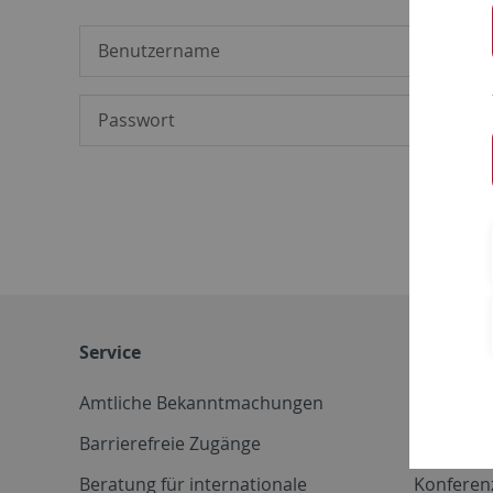
Service
Weitere 
Amtliche Bekanntmachungen
Betriebs
Barrierefreie Zugänge
CD-Vorla
Beratung für internationale
Konferen