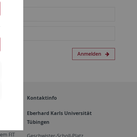
Anmelden
Kontaktinfo
Eberhard Karls Universität
Tübingen
em FIT
Geschwister-Scholl-Platz