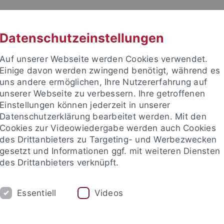
RACHE
UNI A-Z
KONTAKT
SUC
Datenschutzeinstellungen
Auf unserer Webseite werden Cookies verwendet.
Einige davon werden zwingend benötigt, während es
uns andere ermöglichen, Ihre Nutzererfahrung auf
unserer Webseite zu verbessern. Ihre getroffenen
TUDIUM
Einstellungen können jederzeit in unserer
FORSCHUNG
EINRICHTUNGE
Datenschutzerklärung bearbeitet werden. Mit den
Cookies zur Videowiedergabe werden auch Cookies
des Drittanbieters zu Targeting- und Werbezwecken
gesetzt und Informationen ggf. mit weiteren Diensten
des Drittanbieters verknüpft.
Essentiell
Videos
t an um sich anzumelden: