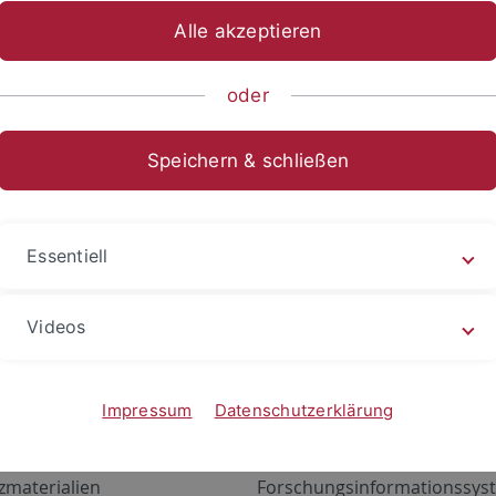
Alle akzeptieren
oder
Speichern & schließen
Essentiell
Videos
Angebote
Portale
zustand Netzwerk
ALMA
Impressum
Datenschutzerklärung
gen
Exchange Mail (OWA)
zmaterialien
Forschungsinformationssyst