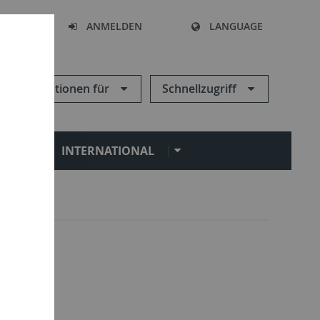
HEN
ANMELDEN
LANGUAGE
Informationen für
Schnellzugriff
N
INTERNATIONAL