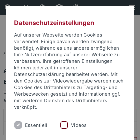
Direkt
Direkt
zum
zur
Inhalt
Fußleiste
Datenschutzeinstellungen
Auf unserer Webseite werden Cookies
verwendet. Einige davon werden zwingend
benötigt, während es uns andere ermöglichen,
Sie sind hier:
Startseite
Ihre Nutzererfahrung auf unserer Webseite zu
verbessern. Ihre getroffenen Einstellungen
können jederzeit in unserer
Anmelden
Datenschutzerklärung bearbeitet werden. Mit
Benutzeranmeldung
den Cookies zur Videowiedergabe werden auch
Cookies des Drittanbieters zu Targeting- und
Geben Sie Ihren Benutzernamen und Ihr Passwort an um sich
Werbezwecken gesetzt und Informationen ggf.
anzumelden:
mit weiteren Diensten des Drittanbieters
verknüpft.
Essentiell
Videos