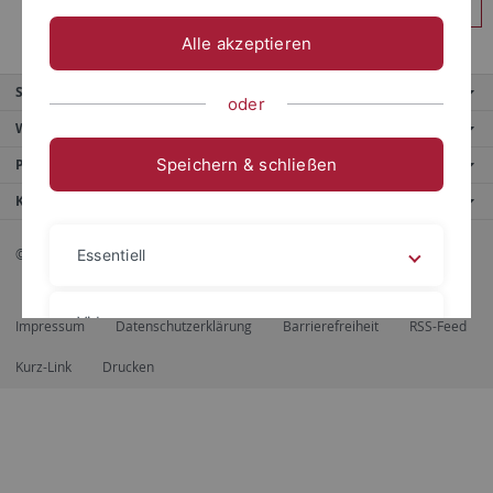
Anmelden
Alle akzeptieren
Service
oder
Weitere Angebote
Speichern & schließen
Portale
Kontaktinfo
© 2026 Eberhard Karls Universität Tübingen, Tübingen
Essentiell
Videos
Impressum
Datenschutzerklärung
Barrierefreiheit
RSS-Feed
Kurz-Link
Drucken
Impressum
Datenschutzerklärung